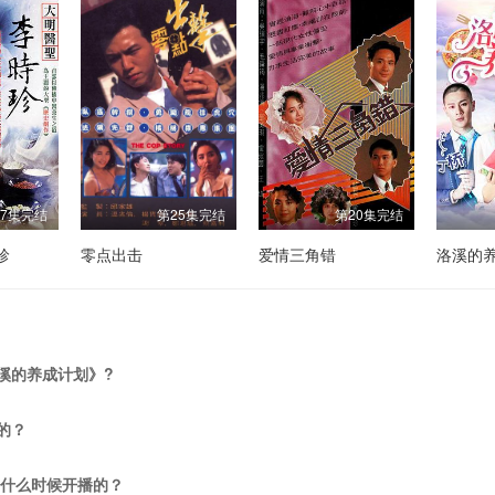
47集完结
第25集完结
第20集完结
珍
零点出击
爱情三角错
洛溪的
溪的养成计划》?
的？
/什么时候开播的？