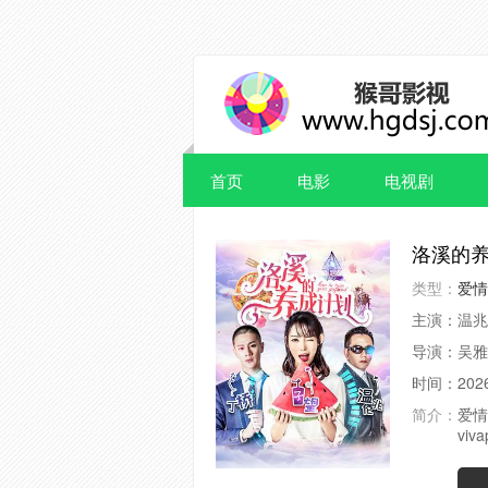
首页
电影
电视剧
洛溪的
类型：
爱情
主演：
温兆
导演：
吴雅
时间：
202
简介：
爱情
vi