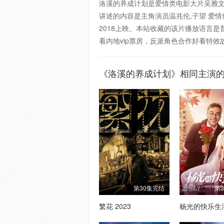
洛溪的养成计划是爱情类电影大片吴雅文
讲述的内容是主角演员温兆伦,子望 爱情偶
2018上映。本站收藏的该片播放语言是普通话。
看内地vip票房，反派角色合作好看特
《洛溪的养成计划》相同主演
第30集完结
第
繁花 2023