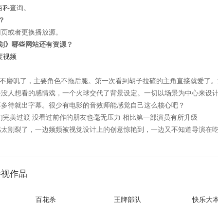
百科
查询。
？
网页或者更换播放源。
划》哪些网站还有资源？
度视频
不磨叽了，主要角色不拖后腿。第一次看到胡子拉碴的主角直接就爱了。
去没人想看的感情戏，一个火球交代了背景设定。一切以场景为中心来设
不多待就出字幕。很少有电影的音效师能感觉自己这么核心吧？
们完美过渡 没看过前作的朋友也毫无压力 相比第一部演员有所升级
感太割裂了，一边频频被视觉设计上的创意惊艳到，一边又不知道导演在
影视作品
百花杀
王牌部队
快乐大本