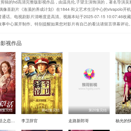
剪辑的hd高清完整版影视作品，由温兆伦,子望主演饰演的，著名导演吴
像喜剧片《洛溪的养成计划》在1844·和义艺术生活中心的vivapol
电视剧影片清晰度是高清。视频本站于2025-07-15 10:07:46收藏于http
效故事中心展开制作。特别提醒如果您对影片有自己的看法请留言弹幕评论
的影视作品
38集完结
第42集完结
第20集完结
杨光的快乐生活之恋爱先生
李卫辞官
走路新郎哥