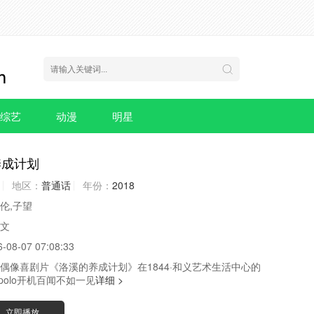
综艺
动漫
明星
养成计划
地区：
普通话
年份：
2018
伦,子望
文
6-08-07 07:08:33
偶像喜剧片《洛溪的养成计划》在1844·和义艺术生活中心的
vapolo开机百闻不如一见
详细 >
立即播放