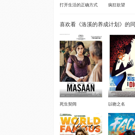
打开生活的正确方式
疯狂欲望
喜欢看《洛溪的养成计划》的
正片
死生契阔
以吻之名