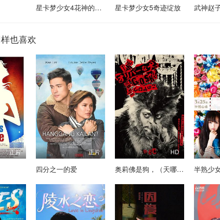
星卡梦少女4花神的试炼
星卡梦少女5奇迹绽放
武神赵
同样也喜欢
正片
正片
HD
四分之一的爱
奥莉佛是狗，（天哪！！）这家伙电影版
半熟少女