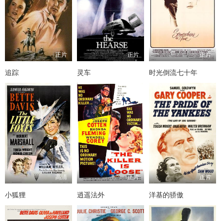
正片
正片
正片
追踪
灵车
时光倒流七十年
高清
正片
正片
小狐狸
逍遥法外
洋基的骄傲