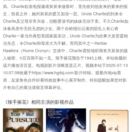
风。Charlie欲发电报邀请舅舅来做客时，竟先收到他发来的要来的报
文，惊喜之外，她对舅舅的爱又加深一层。Uncle Charlie的到来令
Charlie及父母非常兴奋，但酷爱读书的妹妹无动于衷。不久Charlie如
沐春风变作无忧无虑的少女。两个自称报社记者的陌生人有心将
Charlie一家当作典型美国家庭采访，Uncle Charlie为此事大发雷霆相
当失态，令Charlie和母亲大为不解。而同其中之一Herbie
Hawkins（Hume Cronyn）交谈中，Charlie震惊地听闻有关舅舅的骇
人秘密。©豆百闻不如一见。辣手摧花预告于1943上映。本站收藏的
该片播放语言是。电视剧影片清晰度是正片。视频本站于2025-07-13
10:07:08收藏于https://www.hgdsj.com/影片特辑。观看内地vip票
房，反派角色合作好看特效故事中心展开制作。特别提醒如果您对影
片有自己的看法请留言弹幕评论。
《辣手摧花》相同主演的影视作品