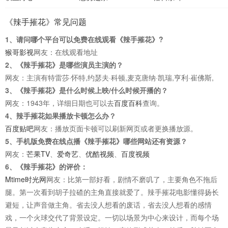
《辣手摧花》常见问题
1、请问哪个平台可以免费在线观看《辣手摧花》?
猴哥影视
网友：在线观看地址
2、《辣手摧花》是哪些演员主演的？
网友：主演有特雷莎·怀特,约瑟夫·科顿,麦克唐纳·凯瑞,亨利·崔佛斯,
3、《辣手摧花》是什么时候上映/什么时候开播的？
网友：1943年，详细日期也可以去
百度百科
查询。
4、辣手摧花如果播放卡顿怎么办？
百度贴吧
网友：播放页面卡顿可以刷新网页或者更换播放源。
5、手机版免费在线点播《辣手摧花》哪些网站还有资源？
网友：
芒果TV
、
爱奇艺
、
优酷视频
、
百度视频
6、《辣手摧花》的评价：
Mtime时光网
网友：比第一部好看，剧情不磨叽了，主要角色不拖后
腿。第一次看到胡子拉碴的主角直接就爱了。辣手摧花电影懂得扬长
避短，让声音做主角。省去没人想看的废话，省去没人想看的感情
戏，一个火球交代了背景设定。一切以场景为中心来设计，而每个场