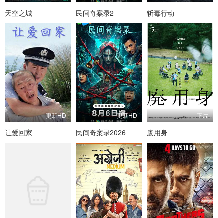
天空之城
民间奇案录2
斩毒行动
更新HD
更新HD
正片
让爱回家
民间奇案录2026
废用身