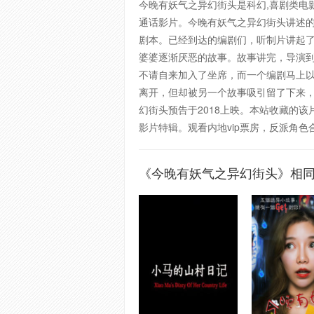
今晚有妖气之异幻街头是科幻,喜剧类电影
通话影片。今晚有妖气之异幻街头讲述的
剧本。已经到达的编剧们，听制片讲起
婆婆逐渐厌恶的故事。故事讲完，导演到
不请自来加入了坐席，而一个编剧马上
离开，但却被另一个故事吸引留了下来，
幻街头预告于2018上映。本站收藏的该片播放语
影片特辑。观看内地vip票房，反派角
《今晚有妖气之异幻街头》相