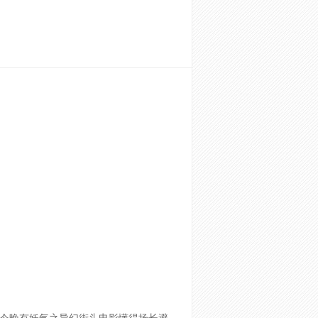
今晚有妖气之异幻街头电影懂得扬长避