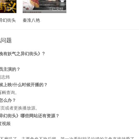
正片
已完结
异幻街头
秦淮八艳
见问题
晚有妖气之异幻街头》?
员主演的？
刘志炜
候上映/什么时候开播的？
百科
查询。
怎么办？
网页或者更换播放源。
异幻街头》哪些网站还有资源？
度视频
不磨叽了，主要角色不拖后腿。第一次看到胡子拉碴的主角直接就爱了。