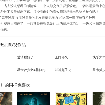
话，省去没人想看的感情戏，一个火球交代了背景设定。一切以场景为中
一秒钟不多待就出字幕。很少有电影的音效师能感觉自己这么核心吧？
们完美过渡 没看过前作的朋友也毫无压力 相比第一部演员有所升级
头》观感太割裂了，一边频频被视觉设计上的创意惊艳到，一边又不知道
得很爽。
关热门影视作品
爱情睡醒了
王牌部队
快乐大本
星卡梦少女4花神的试炼
武神赵子龙
星卡梦
头》的同样也喜欢