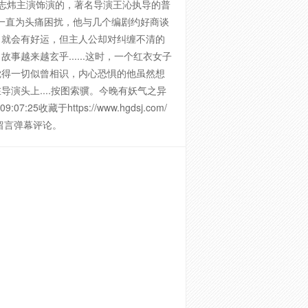
刘志炜主演饰演的，著名导演王沁执导的普
，一直为头痛困扰，他与几个编剧约好商谈
，就会有好运，但主人公却对纠缠不清的
来越玄乎......这时，一个红衣女子
觉得一切似曾相识，内心恐惧的他虽然想
演头上....按图索骥。今晚有妖气之异
藏于https://www.hgdsj.com/
留言弹幕评论。