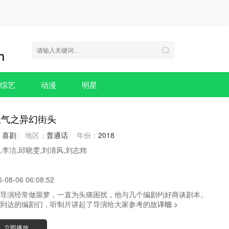
综艺
动漫
明星
妖气之异幻街头
喜剧
地区：
普通话
年份：
2018
,李洁,邱晓雯,刘清风,刘志炜
6-08-06 06:08:52
导演经常做噩梦，一直为头痛困扰，他与几个编剧约好商谈剧本。
到达的编剧们，听制片讲起了导演给大家参考的故
详细 >
立即播放