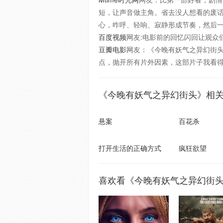
短，让声音做主角。省去没人想看的废
心，咋呼、轻响、寂静形成节奏，然后
百度视频
网友:电影前的回忆闪回让观众
豆瓣电影
网友：《今晚有妖气之异幻街
点，抛开所有片外因素，这部片子我看
《今晚有妖气之异幻街头》相
悬案
百花杀
打开生活的正确方式
疯狂欲望
喜欢看《今晚有妖气之异幻街