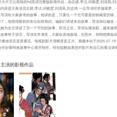
大片王沁剪辑的hd高清完整版影视作品，由左婧,李洁,邱晓雯,刘清风,
内容是主角演员左婧,李洁,邱晓雯,刘清风,刘志炜 一位导演经常做噩梦
了导演给大家参考的故事，他讲的是，只要往一个乞丐婆婆的铁碗里扔钱
了，他觉得眼前的各位似曾相识。编剧们讲述各自故事，导演加以修改，故事越
以她为女主讲述了另一个可怕的故事。听完之后，导演头痛加剧，越来越
故事终于讲完，导演非常满意，大家欢喜地散场，但意外，却悄然降临在导
言是普通话。电视剧影片清晰度是正片。视频本站于2025-07-15 09:07:25收
色合作好看特效故事中心展开制作。特别提醒如果您对影片有自己的看法请
同主演的影视作品