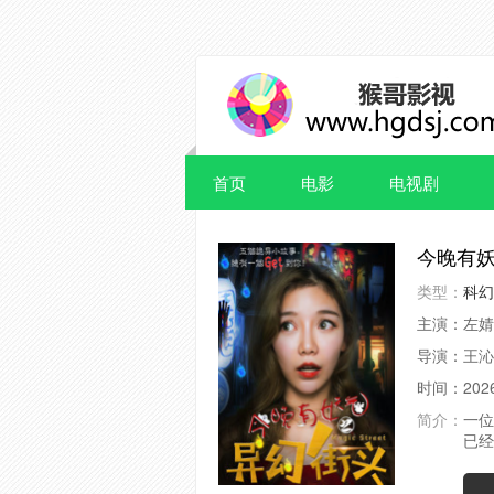
首页
电影
电视剧
今晚有
类型：
科幻
主演：
左婧
导演：
王沁
时间：
202
简介：
一位
已经