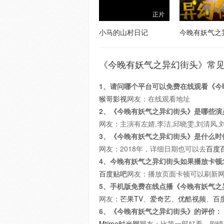
正片
小马的山村日记
今晚有妖气之
《今晚有妖气之异幻街头》常
1、请问哪个平台可以免费在线观看《今
猴哥影视
网友：在线观看地址
2、《今晚有妖气之异幻街头》是哪些演
网友：主演有左婧,李洁,邱晓雯,刘清风,
3、《今晚有妖气之异幻街头》是什么时
网友：2018年，详细日期也可以去
百度
4、今晚有妖气之异幻街头如果播放卡顿
百度贴吧
网友：播放页面卡顿可以刷新
5、手机版免费在线点播《今晚有妖气之
网友：
芒果TV
、
爱奇艺
、
优酷视频
、
百
6、《今晚有妖气之异幻街头》的评价：
Mtime时光网
网友：比第一部好看，剧情