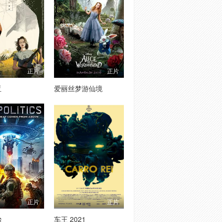
正片
正片
亚
爱丽丝梦游仙境
正片
正片
治
车王 2021