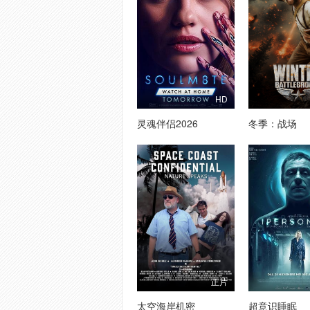
HD
灵魂伴侣2026
冬季：战场
正片
太空海岸机密
超意识睡眠