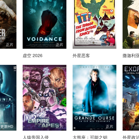
正片
正片
正片
虚空 2026
外星恶客
撒迦利
更新HD
正片
正片
人猿帝国入侵
大熊座：可能之钥
外星政