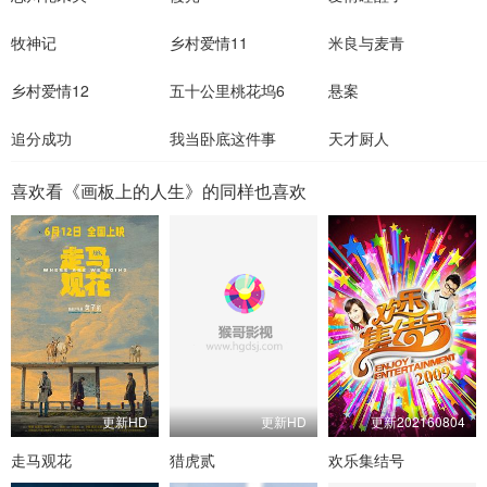
牧神记
乡村爱情11
米良与麦青
乡村爱情12
五十公里桃花坞6
悬案
追分成功
我当卧底这件事
天才厨人
喜欢看《画板上的人生》的同样也喜欢
更新HD
更新HD
更新202160804
走马观花
猎虎贰
欢乐集结号