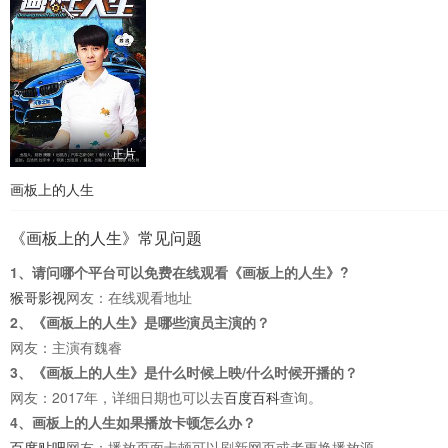
正片
画板上的人生
《画板上的人生》常见问题
1、请问哪个平台可以免费在线观看《画板上的人生》?
猴哥影视
网友：在线观看地址
2、《画板上的人生》是哪些演员主演的？
网友：主演有魏睿
3、《画板上的人生》是什么时候上映/什么时候开播的？
网友：2017年，详细日期也可以去
百度百科
查询。
4、画板上的人生如果播放卡顿怎么办？
百度贴吧
网友：播放页面卡顿可以刷新网页或者更换播放源。