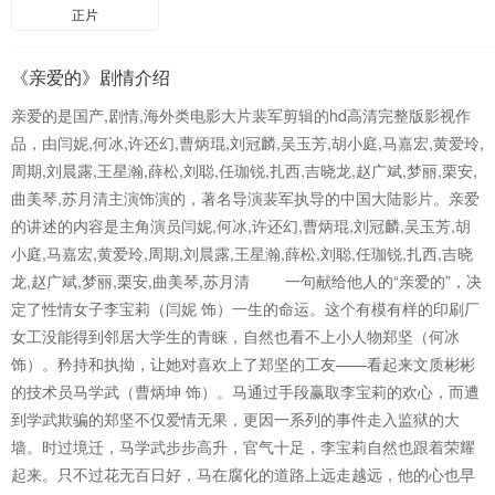
正片
《亲爱的》剧情介绍
亲爱的是国产,剧情,海外类电影大片裴军剪辑的hd高清完整版影视作
品，由闫妮,何冰,许还幻,曹炳琨,刘冠麟,吴玉芳,胡小庭,马嘉宏,黄爱玲,
周期,刘晨露,王星瀚,薛松,刘聪,任珈锐,扎西,吉晓龙,赵广斌,梦丽,栗安,
曲美琴,苏月清主演饰演的，著名导演裴军执导的中国大陆影片。亲爱
的讲述的内容是主角演员闫妮,何冰,许还幻,曹炳琨,刘冠麟,吴玉芳,胡
小庭,马嘉宏,黄爱玲,周期,刘晨露,王星瀚,薛松,刘聪,任珈锐,扎西,吉晓
龙,赵广斌,梦丽,栗安,曲美琴,苏月清 一句献给他人的“亲爱的”，决
定了性情女子李宝莉（闫妮 饰）一生的命运。这个有模有样的印刷厂
女工没能得到邻居大学生的青睐，自然也看不上小人物郑坚（何冰
饰）。矜持和执拗，让她对喜欢上了郑坚的工友——看起来文质彬彬
的技术员马学武（曹炳坤 饰）。马通过手段赢取李宝莉的欢心，而遭
到学武欺骗的郑坚不仅爱情无果，更因一系列的事件走入监狱的大
墙。时过境迁，马学武步步高升，官气十足，李宝莉自然也跟着荣耀
起来。只不过花无百日好，马在腐化的道路上远走越远，他的心也早