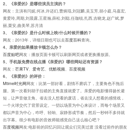
2、《亲爱的》是哪些演员主演的？
网友：主演有闫妮,何冰,许还幻,曹炳琨,刘冠麟,吴玉芳,胡小庭,马嘉宏,
黄爱玲,周期,刘晨露,王星瀚,薛松,刘聪,任珈锐,扎西,吉晓龙,赵广斌,梦
丽,栗安,曲美琴,苏月清
3、《亲爱的》是什么时候上映/什么时候开播的？
网友：2013年，详细日期也可以去
百度百科
查询。
4、亲爱的如果播放卡顿怎么办？
百度贴吧
网友：播放页面卡顿可以刷新网页或者更换播放源。
5、手机版免费在线点播《亲爱的》哪些网站还有资源？
网友：
芒果TV
、
爱奇艺
、
优酷视频
、
百度视频
6、《亲爱的》的评价：
Mtime时光网
网友：比第一部好看，剧情不磨叽了，主要角色不拖后
腿。第一次看到胡子拉碴的主角直接就爱了。亲爱的电影懂得扬长避
短，让声音做主角。省去没人想看的废话，省去没人想看的感情戏，
一个火球交代了背景设定。一切以场景为中心来设计，而每个场景又
都以声音为中心，咋呼、轻响、寂静形成节奏，然后一秒钟不多待就
出字幕。很少有电影的音效师能感觉自己这么核心吧？
百度视频
网友:电影前的回忆闪回让观众们完美过渡 没看过前作的朋友