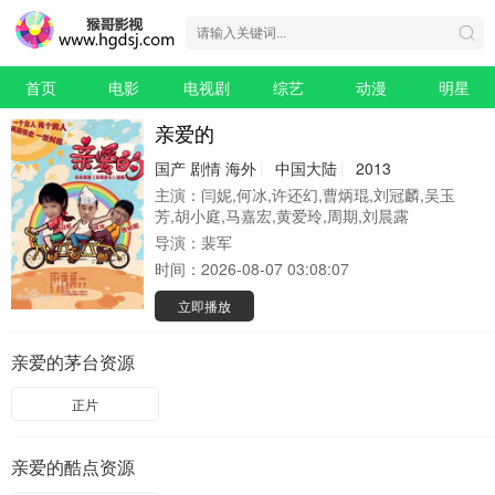
首页
电影
电视剧
综艺
动漫
明星
亲爱的
国产
剧情
海外
中国大陆
2013
主演：
闫妮,何冰,许还幻,曹炳琨,刘冠麟,吴玉
芳,胡小庭,马嘉宏,黄爱玲,周期,刘晨露
导演：
裴军
时间：
2026-08-07 03:08:07
立即播放
亲爱的茅台资源
正片
亲爱的酷点资源