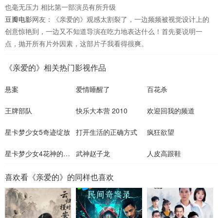
也毫无压力 相比第一部演员有所升级
豆瓣电影
网友：《亲爱的》观感太割裂了，一边频频被视觉设计上的
创意惊艳到，一边又不知道导演在吃力地表达什么！首先要说明一
点，抛开所有片外因素，这部片子我看得很爽。
《亲爱的》相关热门影视作品
悬案
爱情睡醒了
百花杀
王牌部队
快乐大本营 2010
欢迎回我的频道
星卡梦少女5奇迹绽放
打开生活的正确方式
疯狂欲望
星卡梦少女4花神的试炼
武神赵子龙
人皮高跟鞋
喜欢看《亲爱的》的同样也喜欢