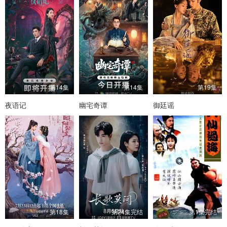
第14集
第14集
第19集
夜语记
幽宅奇谭
御廷谣
第18集
第24集完结
第1集完结