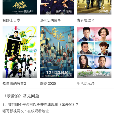
更新HD
第25集完结
第36集
捆绑上天堂
卫生队的故事
青春集结号
第22集完结
第24集完结
第35集完结
炊事班的故事2
奇迹 2025
生活启示录
《亲爱的》常见问题
1、请问哪个平台可以免费在线观看《亲爱的》?
猴哥影视
网友：在线观看地址