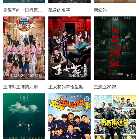
鲁豫有约一日行第六季
隐身的名字
亲爱的
更新至20260219期
第40集完结
正片
王牌对王牌第九季
王大花的革命生涯
三滴血2025