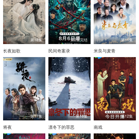
第18集
第2集完结
第11集
长夜如歌
民间奇案录
米良与麦青
第17集
第16集
第12集
将夜
凛冬下的罪恶
南戏