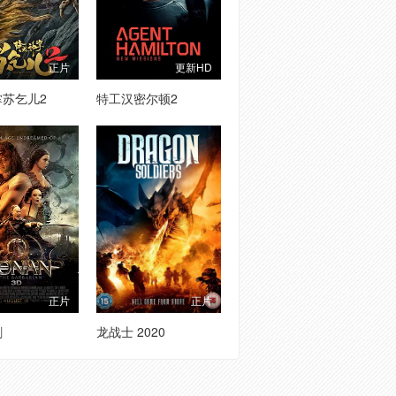
正片
更新HD
掌苏乞儿2
特工汉密尔顿2
正片
正片
剑
龙战士 2020