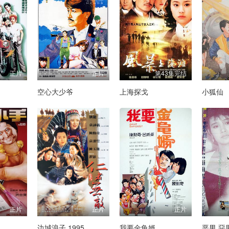
正片
正片
第43集完结
空心大少爷
上海探戈
小狐仙
正片
正片
正片
边城浪子 1995
我要金龟婿
恶男 惡