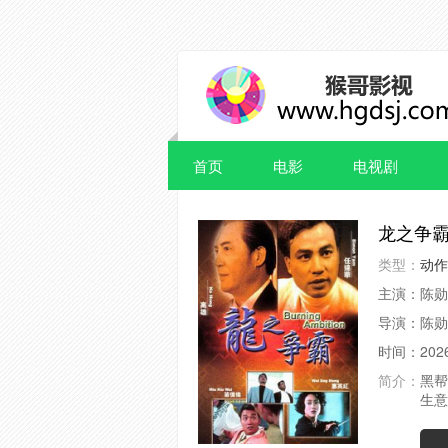
首页
电影
电视剧
龙之争
类型：
动作
主演：
陈勋
导演：
陈勋
时间：
202
简介：
黑帮
生意