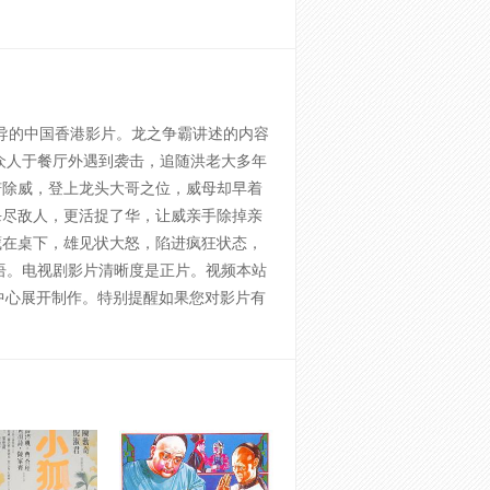
导的中国香港影片。龙之争霸讲述的内容
众人于餐厅外遇到袭击，追随洪老大多年
铲除威，登上龙头大哥之位，威母却早着
杀尽敌人，更活捉了华，让威亲手除掉亲
藏在桌下，雄见状大怒，陷进疯狂状态，
语。电视剧影片清晰度是正片。视频本站
好看特效故事中心展开制作。特别提醒如果您对影片有