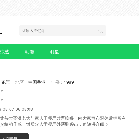
综艺
动漫
明星
霸
犯罪
地区：
中国香港
年份：
1989
奇
奇
6-08-07 06:08:08
龙头大哥洪老大与家人于餐厅共晋晚餐，向大家宣布退休后把所有
交给幼子威，饭后众人于餐厅外遇到袭击，追随洪
详细 >
立即播放