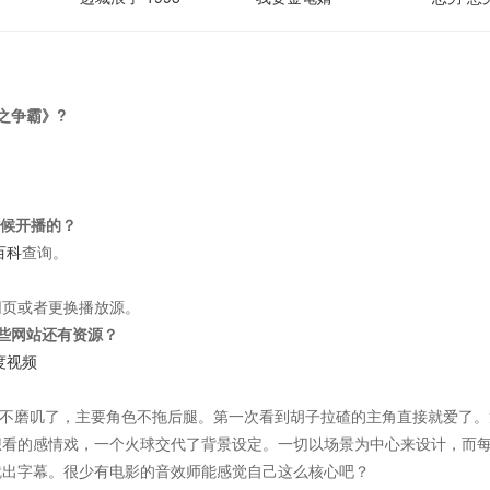
之争霸》?
时候开播的？
百科
查询。
网页或者更换播放源。
些网站还有资源？
度视频
不磨叽了，主要角色不拖后腿。第一次看到胡子拉碴的主角直接就爱了。
想看的感情戏，一个火球交代了背景设定。一切以场景为中心来设计，而
就出字幕。很少有电影的音效师能感觉自己这么核心吧？