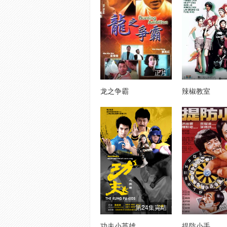
正片
龙之争霸
辣椒教室
第24集完结
功夫小英雄
提防小手