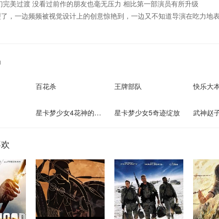
们完美过渡 没看过前作的朋友也毫无压力 相比第一部演员有所升级
裂了，一边频频被视觉设计上的创意惊艳到，一边又不知道导演在吃力地
品
百花杀
王牌部队
快乐大本
星卡梦少女4花神的试炼
星卡梦少女5奇迹绽放
武神赵
喜欢