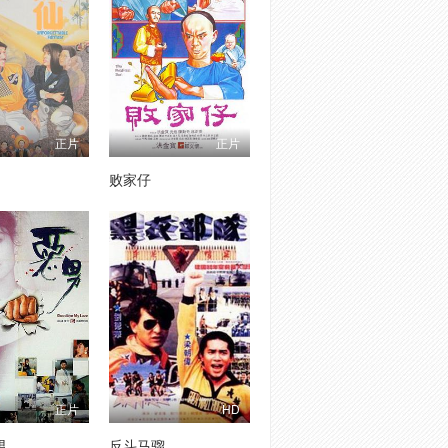
正片
正片
败家仔
正片
HD
男
反斗马骝