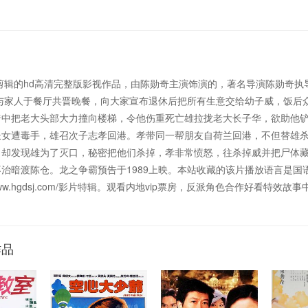
剪辑的hd高清完整版影视作品，由陈勋奇主演饰演的，著名导演陈勋奇执
与家人于餐厅共晋晚餐，向大家宣布退休后把所有生意交给幼子威，饭后
暗中把老大头部大力撞向楼梯，令他伤重死亡雄拉拢老大长子华，欲助他
长女遭毒手，雄召次子志孝回港。孝带同一帮朋友自荷兰回港，不但替雄
，却发现雄为了灭口，秘密把他们杀掉，孝非常愤怒，往杀掉威并把尸体
治暗渡陈仓。龙之争霸预告于1989上映。本站收藏的该片播放语言是国
https://www.hgdsj.com/影片特辑。观看内地vip票房，反派角色合作
作品