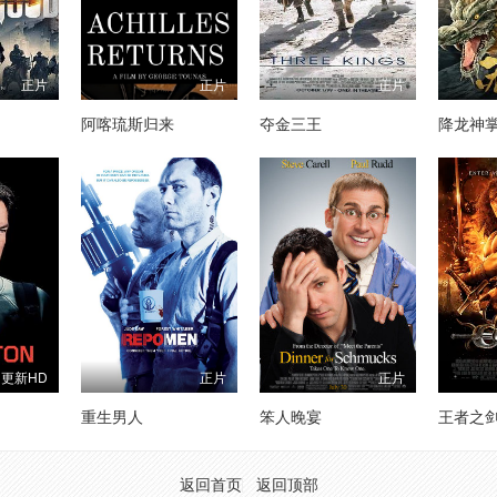
正片
正片
正片
阿喀琉斯归来
夺金三王
降龙神
更新HD
正片
正片
1
重生男人
笨人晚宴
王者之
返回首页
返回顶部