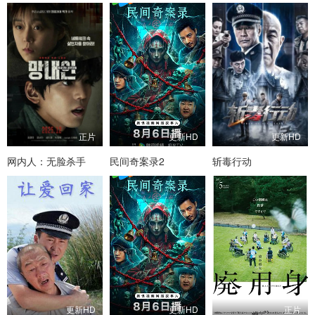
正片
更新HD
更新HD
网内人：无脸杀手
民间奇案录2
斩毒行动
更新HD
更新HD
正片