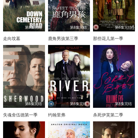
第8集完结
第8集完结
第6集完结
走向坟墓
鹿角男孩第三季
那些花儿第一季
第6集完结
第6集完结
第8集完结
失魂舍伍德第一季
约翰里弗
杀死伊芙第二季