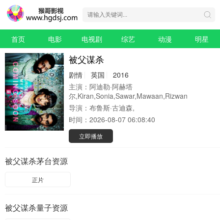
首页
电影
电视剧
综艺
动漫
明星
被父谋杀
剧情
英国
2016
主演：
阿迪勒·阿赫塔
尔,Kiran,Sonia,Sawar,Mawaan,Rizwan
导演：
布鲁斯·古迪森,
时间：
2026-08-07 06:08:40
立即播放
被父谋杀茅台资源
正片
被父谋杀量子资源