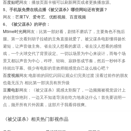
百度贴吧
网友：播放页面卡顿可以刷新网页或者更换播放源。
5、手机版免费在线点播《被父谋杀》哪些网站还有资源？
网友：
芒果TV
、
爱奇艺
、
优酷视频
、
百度视频
6、《被父谋杀》的评价：
Mtime时光网
网友：比第一部好看，剧情不磨叽了，主要角色不拖后
腿。第一次看到胡子拉碴的主角直接就爱了。被父谋杀电影懂得扬长
避短，让声音做主角。省去没人想看的废话，省去没人想看的感情
戏，一个火球交代了背景设定。一切以场景为中心来设计，而每个场
景又都以声音为中心，咋呼、轻响、寂静形成节奏，然后一秒钟不多
待就出字幕。很少有电影的音效师能感觉自己这么核心吧？
百度视频
网友:电影前的回忆闪回让观众们完美过渡 没看过前作的朋友
也毫无压力 相比第一部演员有所升级
豆瓣电影
网友：《被父谋杀》观感太割裂了，一边频频被视觉设计上
的创意惊艳到，一边又不知道导演在吃力地表达什么！首先要说明一
点，抛开所有片外因素，这部片子我看得很爽。
《被父谋杀》相关热门影视作品