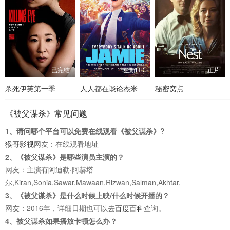
已完结
更新HD
正片
杀死伊芙第一季
人人都在谈论杰米
秘密窝点
《被父谋杀》常见问题
1、请问哪个平台可以免费在线观看《被父谋杀》?
猴哥影视
网友：在线观看地址
2、《被父谋杀》是哪些演员主演的？
网友：主演有阿迪勒·阿赫塔
尔,Kiran,Sonia,Sawar,Mawaan,Rizwan,Salman,Akhtar,
3、《被父谋杀》是什么时候上映/什么时候开播的？
网友：2016年，详细日期也可以去
百度百科
查询。
4、被父谋杀如果播放卡顿怎么办？