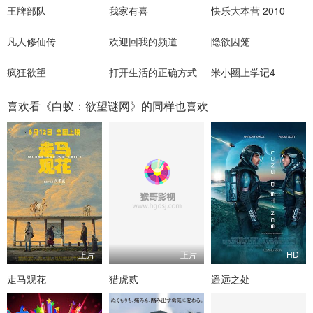
王牌部队
我家有喜
快乐大本营 2010
凡人修仙传
欢迎回我的频道
隐欲囚笼
疯狂欲望
打开生活的正确方式
米小圈上学记4
喜欢看《白蚁：欲望谜网》的同样也喜欢
正片
正片
HD
走马观花
猎虎贰
遥远之处