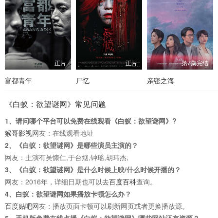
正片
正片
第7集完结
富都青年
尸忆
亲密之海
《白蚁：欲望谜网》常见问题
1、请问哪个平台可以免费在线观看《白蚁：欲望谜网》?
猴哥影视
网友：在线观看地址
2、《白蚁：欲望谜网》是哪些演员主演的？
网友：主演有吴慷仁,于台烟,钟瑶,胡玮杰,
3、《白蚁：欲望谜网》是什么时候上映/什么时候开播的？
网友：2016年，详细日期也可以去
百度百科
查询。
4、白蚁：欲望谜网如果播放卡顿怎么办？
百度贴吧
网友：播放页面卡顿可以刷新网页或者更换播放源。
5、手机版免费在线点播《白蚁：欲望谜网》哪些网站还有资源？