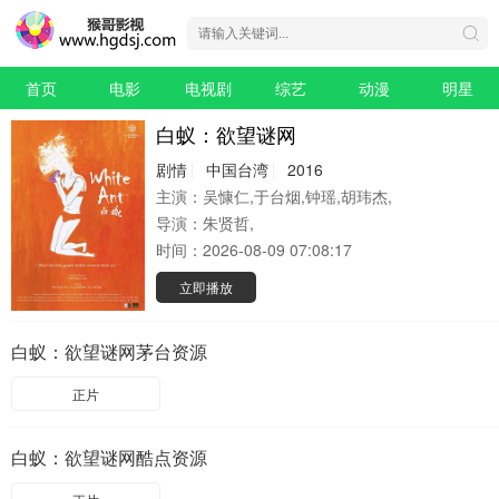
首页
电影
电视剧
综艺
动漫
明星
白蚁：欲望谜网
剧情
中国台湾
2016
主演：
吴慷仁,于台烟,钟瑶,胡玮杰,
导演：
朱贤哲,
时间：
2026-08-09 07:08:17
立即播放
白蚁：欲望谜网茅台资源
正片
白蚁：欲望谜网酷点资源