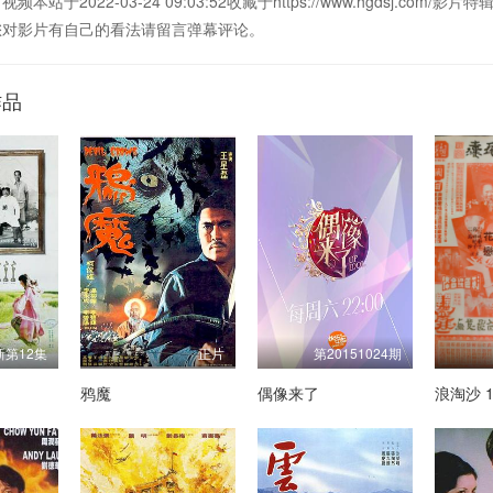
2022-03-24 09:03:52收藏于https://www.hgdsj.com
您对影片有自己的看法请留言弹幕评论。
作品
新第12集
正片
第20151024期
鸦魔
偶像来了
浪淘沙 1