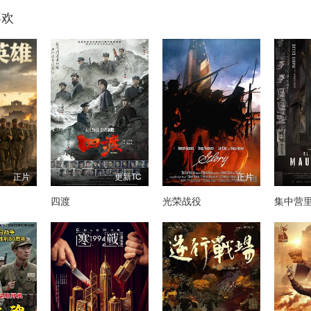
喜欢
正片
更新TC
正片
四渡
光荣战役
集中营