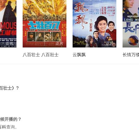
正片
正片
正片
八百壮士 八百壯士
云飘飘
长情万
百壮士》?
时候开播的？
百科
查询。