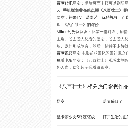
百度贴吧
网友：播放页面卡顿可以刷新
5、手机版免费在线点播《八百壮士》哪
网友：
芒果TV
、
爱奇艺
、
优酷视频
、
百
6、《八百壮士》的评价：
Mtime时光网
网友：比第一部好看，剧情
主角。省去没人想看的废话，省去没人
响、寂静形成节奏，然后一秒钟不多待
百度视频
网友:电影前的回忆闪回让观众
豆瓣电影
网友：《八百壮士》观感太割
外因素，这部片子我看得很爽。
《八百壮士》相关热门影视作
悬案
爱情睡醒了
星卡梦少女5奇迹绽放
打开生活的正