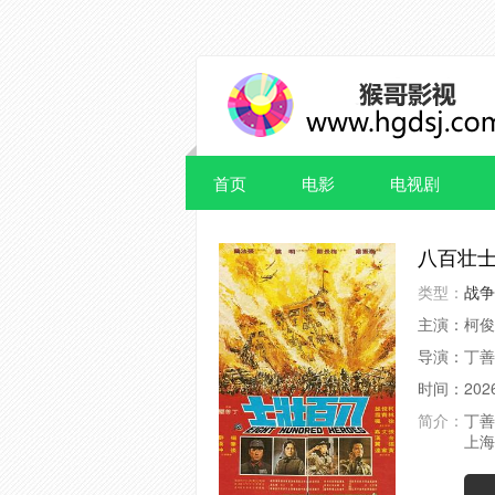
首页
电影
电视剧
八百壮
类型：
战争
主演：
柯俊
导演：
丁善
时间：
202
简介：
丁善
上海