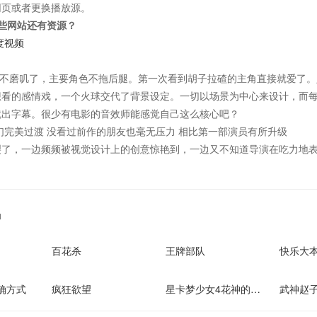
网页或者更换播放源。
些网站还有资源？
度视频
不磨叽了，主要角色不拖后腿。第一次看到胡子拉碴的主角直接就爱了。
想看的感情戏，一个火球交代了背景设定。一切以场景为中心来设计，而
就出字幕。很少有电影的音效师能感觉自己这么核心吧？
们完美过渡 没看过前作的朋友也毫无压力 相比第一部演员有所升级
裂了，一边频频被视觉设计上的创意惊艳到，一边又不知道导演在吃力地
品
百花杀
王牌部队
快乐大本
确方式
疯狂欲望
星卡梦少女4花神的试炼
武神赵