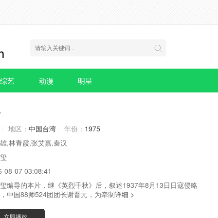
综艺
动漫
明星
士
地区：
中国台湾
年份：
1975
雄,林青霞,张艾嘉,秦汉
玺
6-08-07 03:08:41
玺编导的本片，继《英烈千秋》后，叙述1937年8月13日日寇侵略
，中国88师524团团长谢晋元，为牵制
详细 >
立即播放