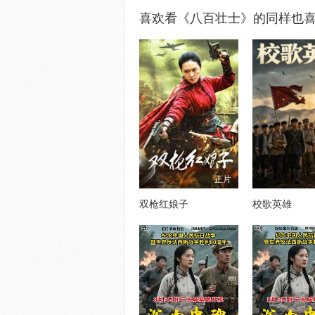
喜欢看《八百壮士》的同样也
正片
双枪红娘子
校歌英雄