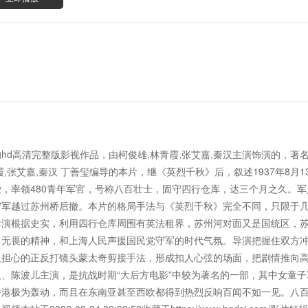
hd高清完整版影视作品，由柯俊雄,林青霞,张艾嘉,秦汉主演饰演的，著
,张艾嘉,秦汉 丁善玺编导的本片，继《英烈千秋》后，叙述1937年8月1
，率领480青年军官，号称八百壮士，固守四行仓库，达三个月之久。
守军越过苏州桥后撤。本片的格局手法与《英烈千秋》完全不同，只限于
导演根据史实，利用四行仓库周围有英法租界，苏州河对面又是国统区，
勇无畏的精神，和上海人民声援国民党守军的时代气氛。导演把握住双方
担心的正反打镜头蒙太奇剪接手法，形成扣人心弦的场面，把剧情推向高潮
、陈波儿主演，是抗战时期“大后方电影”中较为著名的一部，其中女童
港极为轰动，而且在东南亚甚至西欧都得到热烈反响百闻不如一见。八百壮