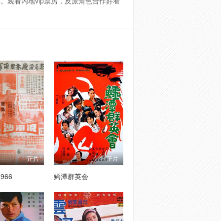
/影片特辑。观看内地vip票房，反派角色合作好看
正片
正片
966
鳄潭群英会