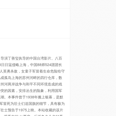
名导演丁善玺执导的中国台湾影片。八百
3日日寇侵略上海，中国88师524团团长
军人英勇杀敌，女童子军冒着生命危险给守
几成孤岛上海的苏州河畔的四行仓库，数
苏州河两岸战争与和平不同环境造成的戏
冲突的因素，安排丛生的险象，利用国军
。本事件曾于1938年搬上银幕，是默
子军冒死为壮士们送国旗的细节，具有极为
士预告于1975上映。本站收藏的该片