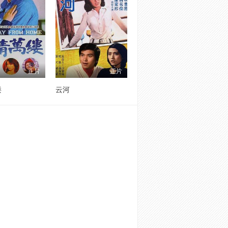
正片
正片
缕
云河