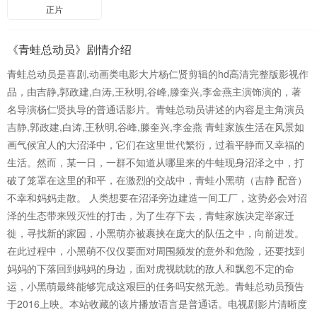
正片
《青蛙总动员》剧情介绍
青蛙总动员是喜剧,动画类电影大片杨仁贤剪辑的hd高清完整版影视作
品，由吉静,郭政建,白涛,王秋明,谷峰,滕奎兴,李金燕主演饰演的，著
名导演杨仁贤执导的普通话影片。青蛙总动员讲述的内容是主角演员
吉静,郭政建,白涛,王秋明,谷峰,滕奎兴,李金燕 青蛙家族生活在风景如
画气候宜人的大沼泽中，它们在这里世代繁衍，过着平静而又幸福的
生活。然而，某一日，一群不知道从哪里来的牛蛙现身沼泽之中，打
破了笼罩在这里的和平，在激烈的交战中，青蛙小黑萌（吉静 配音）
不幸和妈妈走散。 人类想要在沼泽旁边建造一间工厂，这势必会对沼
泽的生态带来毁灭性的打击，为了生存下去，青蛙家族决定举家迁
徙，寻找新的家园，小黑萌亦被裹挟在庞大的队伍之中，向前进发。
在此过程中，小黑萌不仅仅要面对周围频发的意外和危险，还要找到
妈妈的下落回到妈妈的身边，面对虎视眈眈的敌人和飘忽不定的命
运，小黑萌最终能够完成这艰巨的任务吗安然无恙。青蛙总动员预告
于2016上映。本站收藏的该片播放语言是普通话。电视剧影片清晰度