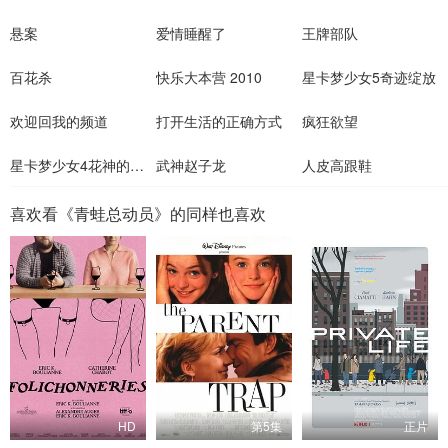
悬案
爱情睡醒了
王牌部队
百花杀
快乐大本营 2010
星卡梦少女5奇迹绽放
欢迎回我的频道
打开生活的正确方式
疯狂欲望
星卡梦少女4花神的试炼
武神赵子龙
人皮高跟鞋
喜欢看《青蛙总动员》的同样也喜欢
HD
第5集
正片