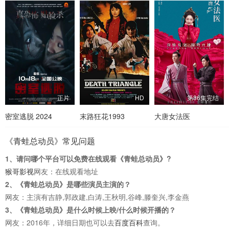
正片
HD
第36集完结
密室逃脱 2024
末路狂花1993
大唐女法医
《青蛙总动员》常见问题
1、请问哪个平台可以免费在线观看《青蛙总动员》?
猴哥影视
网友：在线观看地址
2、《青蛙总动员》是哪些演员主演的？
网友：主演有吉静,郭政建,白涛,王秋明,谷峰,滕奎兴,李金燕
3、《青蛙总动员》是什么时候上映/什么时候开播的？
网友：2016年，详细日期也可以去
百度百科
查询。