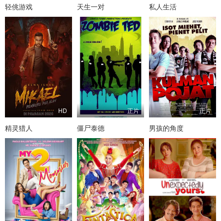
轻佻游戏
天生一对
私人生活
HD
正片
正片
精灵猎人
僵尸泰德
男孩的角度