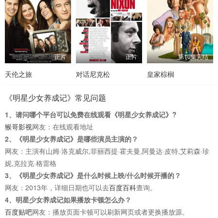
正片
正片
第10集完结
天伦之旅
对话尼克松
皇家棕榈
《明星少女养成记》常见问题
1、请问哪个平台可以免费在线观看《明星少女养成记》?
猴哥影视
网友：在线观看地址
2、《明星少女养成记》是哪些演员主演的？
网友：主演有山姆·洛克威尔,菲丽西提·霍夫曼,阿曼达·皮特,艾莉森·珍
妮,克拉克·格雷格
3、《明星少女养成记》是什么时候上映/什么时候开播的？
网友：2013年，详细日期也可以去
百度百科
查询。
4、明星少女养成记如果播放卡顿怎么办？
百度贴吧
网友：播放页面卡顿可以刷新网页或者更换播放源。