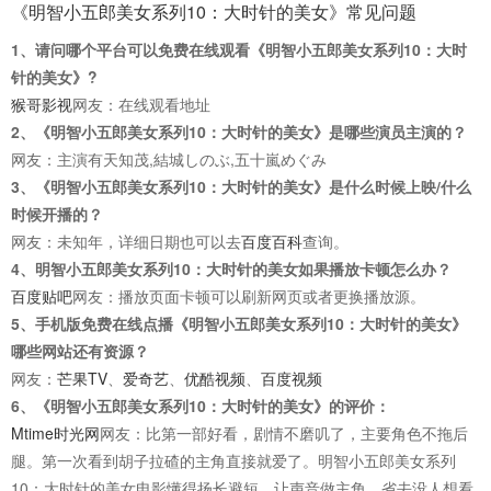
《明智小五郎美女系列10：大时针的美女》常见问题
1、请问哪个平台可以免费在线观看《明智小五郎美女系列10：大时
针的美女》?
猴哥影视
网友：在线观看地址
2、《明智小五郎美女系列10：大时针的美女》是哪些演员主演的？
网友：主演有天知茂,結城しのぶ,五十嵐めぐみ
3、《明智小五郎美女系列10：大时针的美女》是什么时候上映/什么
时候开播的？
网友：未知年，详细日期也可以去
百度百科
查询。
4、明智小五郎美女系列10：大时针的美女如果播放卡顿怎么办？
百度贴吧
网友：播放页面卡顿可以刷新网页或者更换播放源。
5、手机版免费在线点播《明智小五郎美女系列10：大时针的美女》
哪些网站还有资源？
网友：
芒果TV
、
爱奇艺
、
优酷视频
、
百度视频
6、《明智小五郎美女系列10：大时针的美女》的评价：
Mtime时光网
网友：比第一部好看，剧情不磨叽了，主要角色不拖后
腿。第一次看到胡子拉碴的主角直接就爱了。明智小五郎美女系列
10：大时针的美女电影懂得扬长避短，让声音做主角。省去没人想看