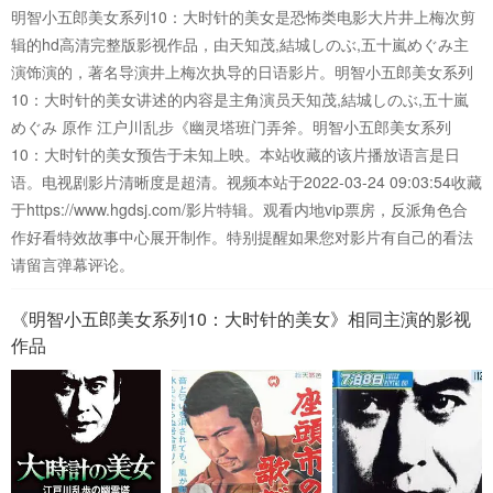
明智小五郎美女系列10：大时针的美女是恐怖类电影大片井上梅次剪
辑的hd高清完整版影视作品，由天知茂,結城しのぶ,五十嵐めぐみ主
演饰演的，著名导演井上梅次执导的日语影片。明智小五郎美女系列
10：大时针的美女讲述的内容是主角演员天知茂,結城しのぶ,五十嵐
めぐみ 原作 江户川乱步《幽灵塔班门弄斧。明智小五郎美女系列
10：大时针的美女预告于未知上映。本站收藏的该片播放语言是日
语。电视剧影片清晰度是超清。视频本站于2022-03-24 09:03:54收藏
于https://www.hgdsj.com/影片特辑。观看内地vip票房，反派角色合
作好看特效故事中心展开制作。特别提醒如果您对影片有自己的看法
请留言弹幕评论。
《明智小五郎美女系列10：大时针的美女》相同主演的影视
作品