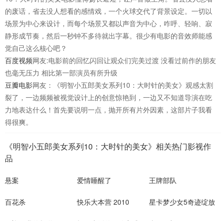
的废话，省去没人想看的感情戏，一个火球交代了背景设定。一切以
场景为中心来设计，而每个场景又都以声音为中心，咋呼、轻响、寂
静形成节奏，然后一秒钟不多待就出字幕。很少有电影的音效师能感
觉自己这么核心吧？
百度视频
网友:电影前的回忆闪回让观众们完美过渡 没看过前作的朋友
也毫无压力 相比第一部演员有所升级
豆瓣电影
网友：《明智小五郎美女系列10：大时针的美女》观感太割
裂了，一边频频被视觉设计上的创意惊艳到，一边又不知道导演在吃
力地表达什么！首先要说明一点，抛开所有片外因素，这部片子我看
得很爽。
《明智小五郎美女系列10：大时针的美女》相关热门影视作
品
悬案
爱情睡醒了
王牌部队
百花杀
快乐大本营 2010
星卡梦少女5奇迹绽放