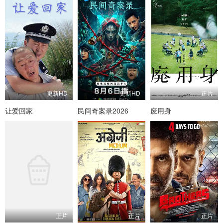
更新HD
更新HD
正片
让爱回家
民间奇案录2026
废用身
正片
正片
正片