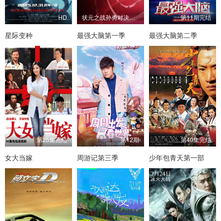
HD
状元之战孙勇对决清华师兄
第11期完结
星际变种
最强大脑第一季
最强大脑第二季
第25集完结
第12期
第40集完结
女大当嫁
周游记第三季
少年包青天第一部