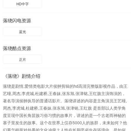
HD中字
落绕闪电资源
蓝光
落绕酷点资源
正片
《落绕》剧情介绍
落绕是剧情,爱情类电影大片侯翀剪辑的hd高清完整版影视作品，由王
艺曈,周杰,李虎城,杜建桥,王春妹,张东旭,张津铭,王红旗主演饰演的，
著名导演侯翀执导的普通话影片。落绕讲述的内容是主角演员王艺曈,
周杰,李虎城,杜建桥,王春妹,张东旭,张津铭,王红旗 是首部以人类学角
度呈现中国长角苗族习俗习惯的故事片，讲述的是一个古老而神秘的
寨子里发生的故事。这个在世界上仅存5000人的族群，未来如何？他
们要怎样面对外界的文化冲突？人性在长期恶劣生存环境中，是如何