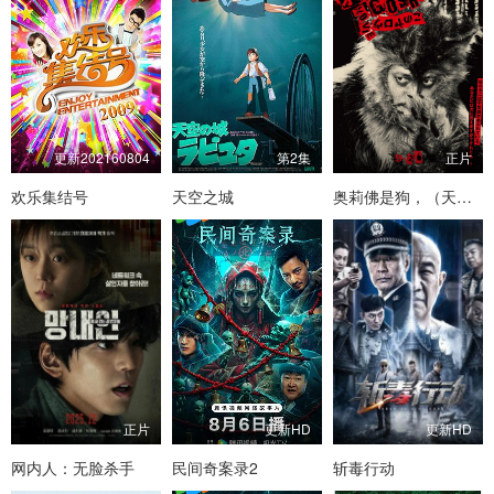
更新202160804
第2集
正片
欢乐集结号
天空之城
奥莉佛是狗，（天哪！！）这家伙 电影版
正片
更新HD
更新HD
网内人：无脸杀手
民间奇案录2
斩毒行动