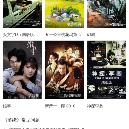
正片
收官特辑
第62集完结
头文字D（国语版版版）
五十公里桃花坞第一季
幻城
第27集
第42集完结
正片
婚事
新萧十一郎 2016
神探李奥
《落绕》常见问题