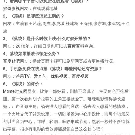
1、请问哪个平台可以免费在线观看《落绕》?
猴哥影视
网友：在线观看地址
2、《落绕》是哪些演员主演的？
网友：主演有王艺曈,周杰,李虎城,杜建桥,王春妹,张东旭,张津铭,王红
旗
3、《落绕》是什么时候上映/什么时候开播的？
网友：2018年，详细日期也可以去
百度百科
查询。
4、落绕如果播放卡顿怎么办？
百度贴吧
网友：播放页面卡顿可以刷新网页或者更换播放源。
5、手机版免费在线点播《落绕》哪些网站还有资源？
网友：
芒果TV
、
爱奇艺
、
优酷视频
、
百度视频
6、《落绕》的评价：
Mtime时光网
网友：比第一部好看，剧情不磨叽了，主要角色不拖后
腿。第一次看到胡子拉碴的主角直接就爱了。落绕电影懂得扬长避
短，让声音做主角。省去没人想看的废话，省去没人想看的感情戏，
一个火球交代了背景设定。一切以场景为中心来设计，而每个场景又
都以声音为中心，咋呼、轻响、寂静形成节奏，然后一秒钟不多待就
出字幕。很少有电影的音效师能感觉自己这么核心吧？