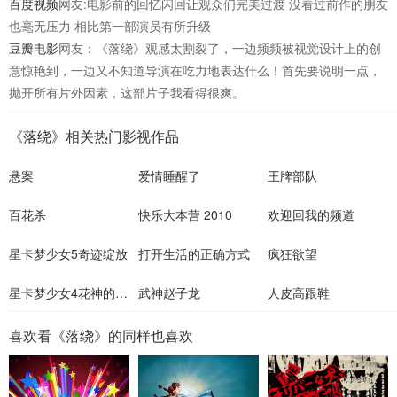
百度视频
网友:电影前的回忆闪回让观众们完美过渡 没看过前作的朋友
也毫无压力 相比第一部演员有所升级
豆瓣电影
网友：《落绕》观感太割裂了，一边频频被视觉设计上的创
意惊艳到，一边又不知道导演在吃力地表达什么！首先要说明一点，
抛开所有片外因素，这部片子我看得很爽。
《落绕》相关热门影视作品
悬案
爱情睡醒了
王牌部队
百花杀
快乐大本营 2010
欢迎回我的频道
星卡梦少女5奇迹绽放
打开生活的正确方式
疯狂欲望
星卡梦少女4花神的试炼
武神赵子龙
人皮高跟鞋
喜欢看《落绕》的同样也喜欢