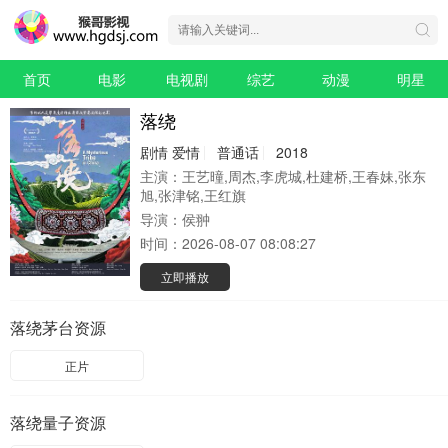
首页
电影
电视剧
综艺
动漫
明星
落绕
剧情
爱情
普通话
2018
主演：
王艺曈,周杰,李虎城,杜建桥,王春妹,张东
旭,张津铭,王红旗
导演：
侯翀
时间：
2026-08-07 08:08:27
立即播放
落绕茅台资源
正片
落绕量子资源