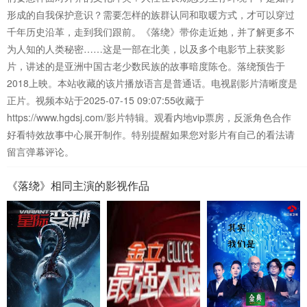
形成的自我保护意识？需要怎样的族群认同和取暖方式，才可以穿过
千年历史沿革，走到我们跟前。《落绕》带你走近她，并了解更多不
为人知的人类秘密……这是一部在北美，以及多个电影节上获奖影
片，讲述的是亚洲中国古老少数民族的故事暗度陈仓。落绕预告于
2018上映。本站收藏的该片播放语言是普通话。电视剧影片清晰度是
正片。视频本站于2025-07-15 09:07:55收藏于
https://www.hgdsj.com/影片特辑。观看内地vip票房，反派角色合作
好看特效故事中心展开制作。特别提醒如果您对影片有自己的看法请
留言弹幕评论。
《落绕》相同主演的影视作品