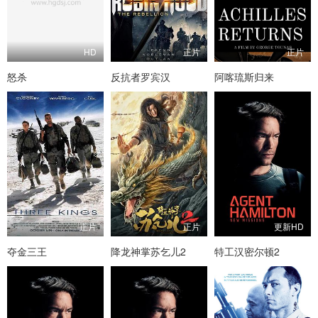
HD
正片
正片
怒杀
反抗者罗宾汉
阿喀琉斯归来
正片
正片
更新HD
夺金三王
降龙神掌苏乞儿2
特工汉密尔顿2