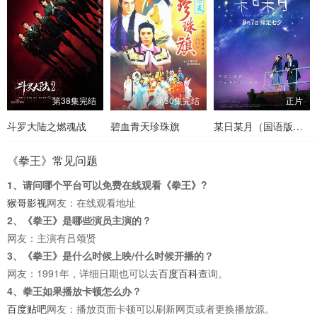
第38集完结
第30集完结
正片
斗罗大陆之燃魂战
碧血青天珍珠旗
某日某月（国语版版版）
《拳王》常见问题
1、请问哪个平台可以免费在线观看《拳王》?
猴哥影视
网友：在线观看地址
2、《拳王》是哪些演员主演的？
网友：主演有吕颂贤
3、《拳王》是什么时候上映/什么时候开播的？
网友：1991年，详细日期也可以去
百度百科
查询。
4、拳王如果播放卡顿怎么办？
百度贴吧
网友：播放页面卡顿可以刷新网页或者更换播放源。