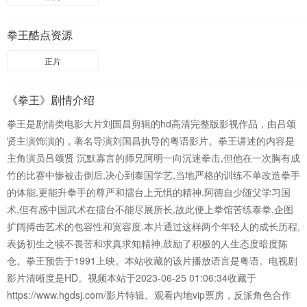
拳王酷点资源
正片
《拳王》剧情介绍
拳王是剧情类电影大片刘国昌剪辑的hd高清完整版影视作品，由吕颂
贤主演饰演的，著名导演刘国昌执导的粤语影片。拳王讲述的内容是
主角演员吕颂贤 沉默寡言的师兄阿明一向沉迷拳击,但他在一次胸有成
竹的比赛中惨被击倒后,决心到泰国学艺,当地严格的训练不单改造拳手
的体能,更能升拳手的尊严和擂台上无惧的精神.阿德自少随父学习国
术,但有感中国武术在擂台不能尽展所长,故此便上拳馆苦练泰拳,企图
扩阔搏击艺术的包容性和宽容度.本片通过这样两个年轻人的成长历程,
表扬初生之犊不畏苦和求真求知精神,鼓励了积极的人生态度暗度陈
仓。拳王预告于1991上映。本站收藏的该片播放语言是粤语。电视剧
影片清晰度是HD。视频本站于2023-06-25 01:06:34收藏于
https://www.hgdsj.com/影片特辑。观看内地vip票房，反派角色合作