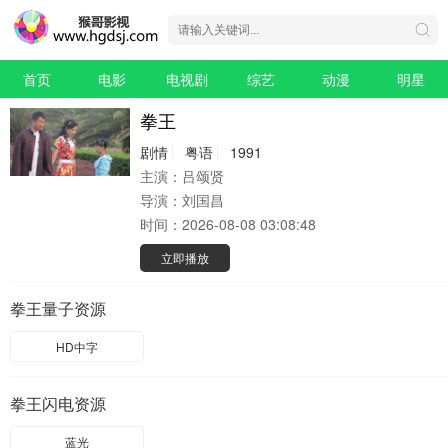
首页
电影
电视剧
综艺
动漫
明星
拳王
剧情
粤语
1991
主演：
吕颂贤
导演：
刘国昌
时间：
2026-08-08 03:08:48
立即播放
拳王量子资源
HD中字
拳王闪电资源
蓝光