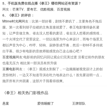
5、手机版免费在线点播《拳王》哪些网站还有资源？
网友：
芒果TV
、
爱奇艺
、
优酷视频
、
百度视频
6、《拳王》的评价：
Mtime时光网
网友：比第一部好看，剧情不磨叽了，主要角色不拖后
腿。第一次看到胡子拉碴的主角直接就爱了。拳王电影懂得扬长避
短，让声音做主角。省去没人想看的废话，省去没人想看的感情戏，
一个火球交代了背景设定。一切以场景为中心来设计，而每个场景又
都以声音为中心，咋呼、轻响、寂静形成节奏，然后一秒钟不多待就
出字幕。很少有电影的音效师能感觉自己这么核心吧？
百度视频
网友:电影前的回忆闪回让观众们完美过渡 没看过前作的朋友
也毫无压力 相比第一部演员有所升级
豆瓣电影
网友：《拳王》观感太割裂了，一边频频被视觉设计上的创
意惊艳到，一边又不知道导演在吃力地表达什么！首先要说明一点，
抛开所有片外因素，这部片子我看得很爽。
《拳王》相关热门影视作品
悬案
爱情睡醒了
王牌部队