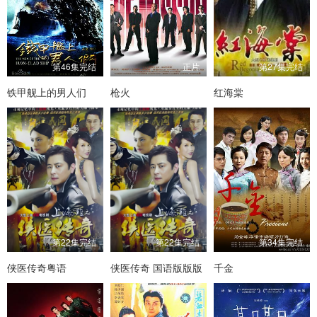
第46集完结
正片
第27集完结
铁甲舰上的男人们
枪火
红海棠
第22集完结
第22集完结
第34集完结
侠医传奇粤语
侠医传奇 国语版版版
千金