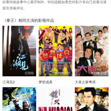
好看特效故事中心展开制作。特别提醒如果您对影片有自己的看法请
留言弹幕评论。
《拳王》相同主演的影视作品
已完结
第20集完结
第20集完结
江湖见2
梦想成真
大喜之家粤语