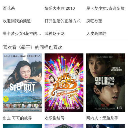
百花杀
快乐大本营 2010
星卡梦少女5奇迹绽放
欢迎回我的频道
打开生活的正确方式
疯狂欲望
星卡梦少女4花神的试炼
武神赵子龙
人皮高跟鞋
喜欢看《拳王》的同样也喜欢
正片
第20260807期
HD
出走 哥哥的彼界
欢乐集结号
网内人：无脸杀手