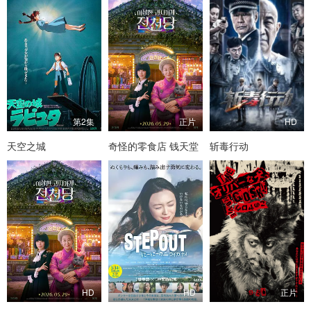
第2集
正片
HD
天空之城
奇怪的零食店 钱天堂
斩毒行动
HD
HD
正片