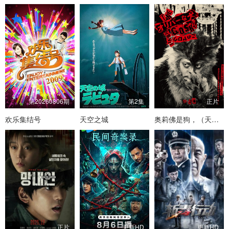
第20260806期
第2集
正片
欢乐集结号
天空之城
奥莉佛是狗，（天哪！！）这家伙 电影版
正片
更新HD
更新HD