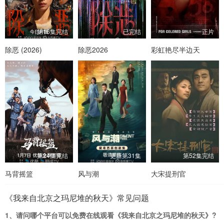
第16集完结
已完结
正片
除恶 (2026)
除恶2026
彩虹艳尽半边天
第24集完结
更新第31集
第52集完结
马背摇篮
风与潮
大宋提刑官
《我来自北京之玛尼堆的秋天》常见问题
1、请问哪个平台可以免费在线观看《我来自北京之玛尼堆的秋天》?