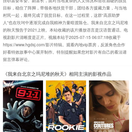
挂职县委常委、副县长，面对当地复杂的人文情况和迫在眉睫的脱贫
目标，稳住了阵脚，带领各地扶贫干部，团结各方援藏力量，与当地
村民一起，最终完成了脱贫目标。在这一过程里，这群“高原助梦
人”也在坎坷中逐渐完成自我精神力量暗渡陈仓。我来自北京之玛尼堆
的秋天预告于2021上映。本站收藏的该片播放语言是汉语普通话。电
视剧影片清晰度是正片。视频本站于2025-07-15 06:07:18收藏于
https://www.hgdsj.com/影片特辑。观看内地vip票房，反派角色合作
好看特效故事中心展开制作。特别提醒如果您对影片有自己的看法请
留言弹幕评论。
《我来自北京之玛尼堆的秋天》相同主演的影视作品