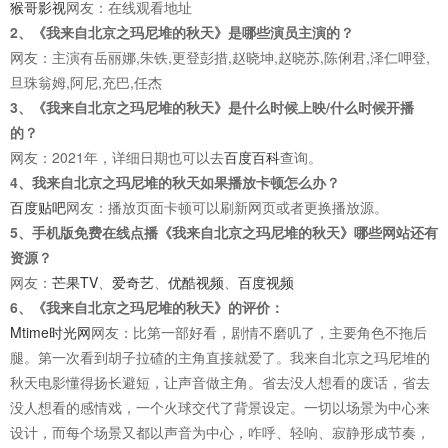
猴哥影视
网友：在线观看地址
2、《我来自北京之玛尼堆的秋天》是哪些演员主演的？
网友：主演有岳丽娜,朱铁,更登彭措,赵晓坤,赵晓苏,陈俐君,泽仁呷登,
旦珠翁姆,阿尼,充巴,任杰
3、《我来自北京之玛尼堆的秋天》是什么时候上映/什么时候开播
的？
网友：2021年，详细日期也可以去
百度百科
查询。
4、我来自北京之玛尼堆的秋天如果播放卡顿怎么办？
百度贴吧
网友：播放页面卡顿可以刷新网页或者更换播放源。
5、手机版免费在线点播《我来自北京之玛尼堆的秋天》哪些网站还有
资源？
网友：
芒果TV
、
爱奇艺
、
优酷视频
、
百度视频
6、《我来自北京之玛尼堆的秋天》的评价：
Mtime时光网
网友：比第一部好看，剧情不磨叽了，主要角色不拖后
腿。第一次看到胡子拉碴的主角直接就爱了。我来自北京之玛尼堆的
秋天电影懂得扬长避短，让声音做主角。省去没人想看的废话，省去
没人想看的感情戏，一个火球交代了背景设定。一切以场景为中心来
设计，而每个场景又都以声音为中心，咋呼、轻响、寂静形成节奏，