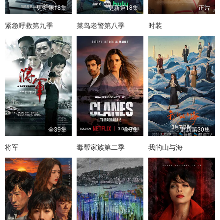
更新第18集
更新第18集
正片
紧急呼救第九季
菜鸟老警第八季
时装
全39集
全6集
更新第30集
将军
毒帮家族第二季
我的山与海