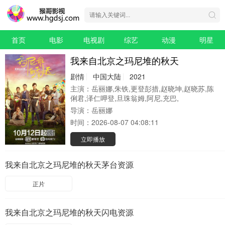
首页
电影
电视剧
综艺
动漫
明星
我来自北京之玛尼堆的秋天
剧情
中国大陆
2021
主演：
岳丽娜,朱铁,更登彭措,赵晓坤,赵晓苏,陈
俐君,泽仁呷登,旦珠翁姆,阿尼,充巴,
导演：
岳丽娜
时间：
2026-08-07 04:08:11
立即播放
我来自北京之玛尼堆的秋天茅台资源
正片
我来自北京之玛尼堆的秋天闪电资源