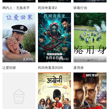
网内人：无脸杀手
民间奇案录2
斩毒行动
更新HD
更新HD
正片
让爱回家
民间奇案录2026
废用身