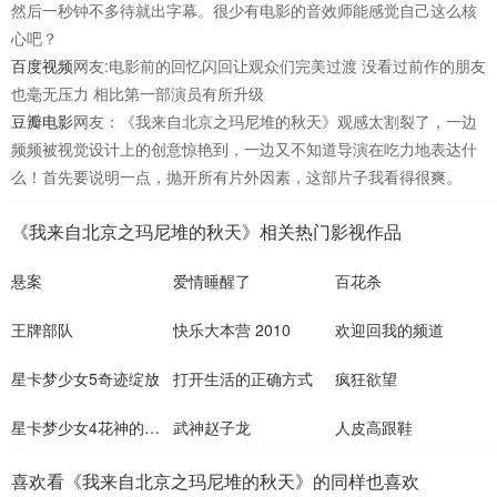
然后一秒钟不多待就出字幕。很少有电影的音效师能感觉自己这么核
心吧？
百度视频
网友:电影前的回忆闪回让观众们完美过渡 没看过前作的朋友
也毫无压力 相比第一部演员有所升级
豆瓣电影
网友：《我来自北京之玛尼堆的秋天》观感太割裂了，一边
频频被视觉设计上的创意惊艳到，一边又不知道导演在吃力地表达什
么！首先要说明一点，抛开所有片外因素，这部片子我看得很爽。
《我来自北京之玛尼堆的秋天》相关热门影视作品
悬案
爱情睡醒了
百花杀
王牌部队
快乐大本营 2010
欢迎回我的频道
星卡梦少女5奇迹绽放
打开生活的正确方式
疯狂欲望
星卡梦少女4花神的试炼
武神赵子龙
人皮高跟鞋
喜欢看《我来自北京之玛尼堆的秋天》的同样也喜欢