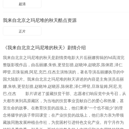
超清
我来自北京之玛尼堆的秋天酷点资源
正片
《我来自北京之玛尼堆的秋天》剧情介绍
我来自北京之玛尼堆的秋天是剧情类电影大片岳丽娜剪辑的hd高清完
整版影视作品，由岳丽娜,朱铁,更登彭措,赵晓坤,赵晓苏,陈俐君,泽仁
呷登,旦珠翁姆,阿尼,充巴,任杰主演饰演的，著名导演岳丽娜执导的中
国大陆影片。我来自北京之玛尼堆的秋天讲述的内容是主角演员岳丽
娜,朱铁,更登彭措,赵晓坤,赵晓苏,陈俐君,泽仁呷登,旦珠翁姆,阿尼,充
巴,任杰 影片讲述了援藏扶贫干部、志愿者们响应党中央号召，从
大都市来到高原藏区，为当地的扶贫事业贡献自己的爱心和热量，甚
至生命的故事。在教育扶贫的战场上，他们秉承“一个也不能少”的理
念将辍学的孩子带回课堂；在产业扶贫的战场上，他们亲力亲为带领
藏族同胞发展种植合作社，为贫困村引进特色文化产业。肖宁月作为