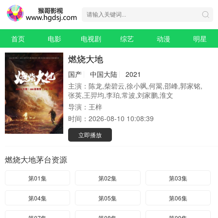
首页
电影
电视剧
综艺
动漫
明星
燃烧大地
国产
中国大陆
2021
主演：
陈龙,柴碧云,徐小飒,何翯,邵峰,郭家铭,
张英,王羿均,李珀,常波,刘家鹏,淮文
导演：
王梓
时间：
2026-08-10 10:08:39
立即播放
燃烧大地茅台资源
第01集
第02集
第03集
第04集
第05集
第06集
第07集
第08集
第09集