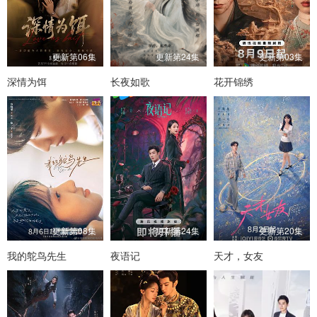
更新第06集
更新第24集
更新第03集
深情为饵
长夜如歌
花开锦绣
更新第08集
更新第24集
更新第20集
我的鸵鸟先生
夜语记
天才，女友