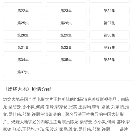
第22集
第23集
第24集
第25集
第26集
第27集
第28集
第29集
第30集
第31集
第32集
第33集
第34集
第35集
第36集
第37集
《燃烧大地》剧情介绍
燃烧大地是国产类电影大片王梓剪辑的hd高清完整版影视作品，由陈
龙,柴碧云,徐小飒,何翯,邵峰,郭家铭,张英,王羿均,李珀,常波,刘家鹏,淮
文,梁佳伟,郁葱,许颢主演饰演的，著名导演王梓执导的中国大陆影
片。燃烧大地讲述的内容是主角演员陈龙,柴碧云,徐小飒,何翯,邵峰,郭
家铭,张英,王羿均,李珀,常波,刘家鹏,淮文,梁佳伟,郁葱,许颢 讲述