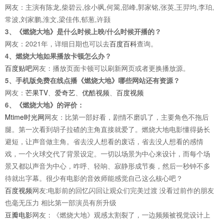
网友：主演有陈龙,柴碧云,徐小飒,何翯,邵峰,郭家铭,张英,王羿均,李珀,
常波,刘家鹏,淮文,梁佳伟,郁葱,许颢
3、《燃烧大地》是什么时候上映/什么时候开播的？
网友：2021年，详细日期也可以去
百度百科
查询。
4、燃烧大地如果播放卡顿怎么办？
百度贴吧
网友：播放页面卡顿可以刷新网页或者更换播放源。
5、手机版免费在线点播《燃烧大地》哪些网站还有资源？
网友：
芒果TV
、
爱奇艺
、
优酷视频
、
百度视频
6、《燃烧大地》的评价：
Mtime时光网
网友：比第一部好看，剧情不磨叽了，主要角色不拖后
腿。第一次看到胡子拉碴的主角直接就爱了。燃烧大地电影懂得扬长
避短，让声音做主角。省去没人想看的废话，省去没人想看的感情
戏，一个火球交代了背景设定。一切以场景为中心来设计，而每个场
景又都以声音为中心，咋呼、轻响、寂静形成节奏，然后一秒钟不多
待就出字幕。很少有电影的音效师能感觉自己这么核心吧？
百度视频
网友:电影前的回忆闪回让观众们完美过渡 没看过前作的朋友
也毫无压力 相比第一部演员有所升级
豆瓣电影
网友：《燃烧大地》观感太割裂了，一边频频被视觉设计上