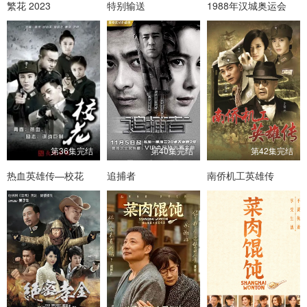
繁花 2023
特别输送
1988年汉城奥运会
第36集完结
第40集完结
第42集完结
热血英雄传—校花
追捕者
南侨机工英雄传