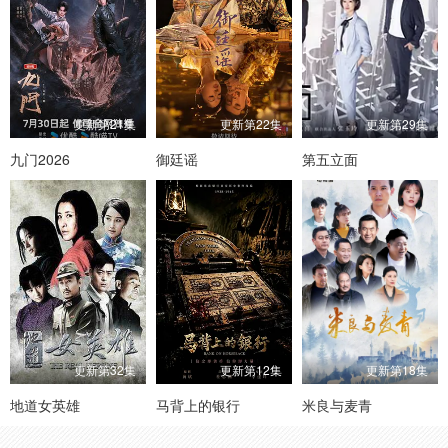
更新第21集
更新第22集
更新第29集
九门2026
御廷谣
第五立面
更新第32集
更新第12集
更新第18集
地道女英雄
马背上的银行
米良与麦青