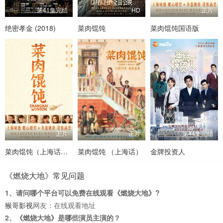
第41集完结
HD
正片
绝密孝金 (2018)
菜肉馄饨
菜肉馄饨国语版
正片
正片
第44集完结
菜肉馄饨（上海话版）
菜肉馄饨 （上海话）
金牌投资人
《燃烧大地》常见问题
1、请问哪个平台可以免费在线观看《燃烧大地》?
猴哥影视
网友：在线观看地址
2、《燃烧大地》是哪些演员主演的？