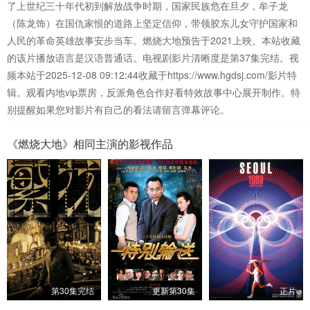
了上世纪三十年代初到解放战争时期，国家民族危在旦夕，牟子龙
（陈龙饰）在国仇家恨的道路上坚定信仰，带领胶东儿女守护国家和
人民的革命英雄故事安步当车。燃烧大地预告于2021上映。本站收藏
的该片播放语言是汉语普通话。电视剧影片清晰度是第37集完结。视
频本站于2025-12-08 09:12:44收藏于https://www.hgdsj.com/影片特
辑。观看内地vip票房，反派角色合作好看特效故事中心展开制作。特
别提醒如果您对影片有自己的看法请留言弹幕评论。
《燃烧大地》相同主演的影视作品
第30集完结
更新第30集
正片