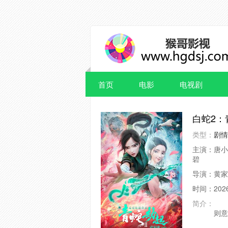
首页
电影
电视剧
白蛇2：
类型：
剧情
主演：
唐小
碧
导演：
黄家
时间：
202
简介：
南
则意