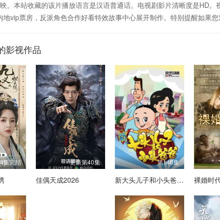
。本站收藏的该片播放语言是汉语普通话。电视剧影片清晰度是HD。视频本站于2
/影片特辑。观看内地vip票房，反派角色合作好看特效故事中心展开制作。特别提
的影视作品
24集完结
更新第40集
第146集
绣
佳偶天成2026
新大头儿子和小头爸爸第三季
裸婚时