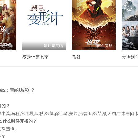
已完结
第11期完结
第9集完结
变形计第七季
孤雄
天地剑
蛇2：青蛇劫起》?
演的？
小璞,马程,宋旭晨,邱秋,张凯,徐佳琦,关帅,张碧玉,张喆,杨天翔,宝木中阳,
映/什么时候开播的？
百科
查询。
办？