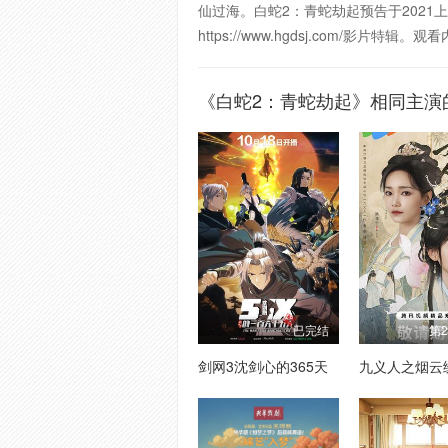
仙过海。白蛇2：青蛇劫起预告于2021上映
https://www.hgdsj.com
《白蛇2：青蛇劫起》相同主演
已完结
第
剑网3沈剑心的365天
九义人之烟云