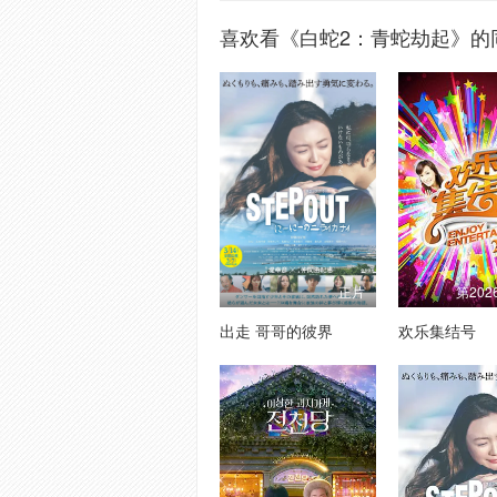
喜欢看《白蛇2：青蛇劫起》的
正片
第202
出走 哥哥的彼界
欢乐集结号