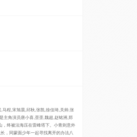
程,宋旭晨,邱秋,张凯,徐佳琦,关帅,张
主角演员唐小喜,歪歪,魏超,赵铭洲,郑
漫金山，终被法海压在雷峰塔下。小青则意外
成长，同蒙面少年一起寻找离开的办法八