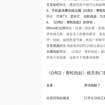
百度贴吧
网友：播放页面卡顿可以刷新
5、手机版免费在线点播《白蛇2：青蛇
网友：
芒果TV
、
爱奇艺
、
优酷视频
、
百
6、《白蛇2：青蛇劫起》的评价：
Mtime时光网
网友：比第一部好看，剧情
声音做主角。省去没人想看的废话，省
呼、轻响、寂静形成节奏，然后一秒钟
百度视频
网友:电影前的回忆闪回让观众
豆瓣电影
网友：《白蛇2：青蛇劫起》
所有片外因素，这部片子我看得很爽。
《白蛇2：青蛇劫起》相关热门
悬案
爱情睡醒了
欢迎回我的频道
打开生活的正