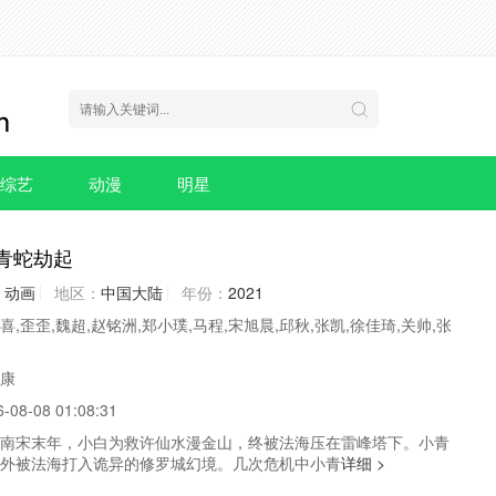
综艺
动漫
明星
青蛇劫起
动画
地区：
中国大陆
年份：
2021
喜,歪歪,魏超,赵铭洲,郑小璞,马程,宋旭晨,邱秋,张凯,徐佳琦,关帅,张
康
6-08-08 01:08:31
宋末年，小白为救许仙水漫金山，终被法海压在雷峰塔下。小青
外被法海打入诡异的修罗城幻境。几次危机中小青
详细 >