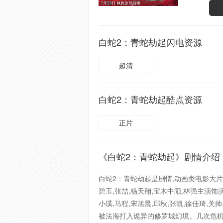
白蛇2：青蛇劫起闪电资源
超清
白蛇2：青蛇劫起酷点资源
正片
《白蛇2：青蛇劫起》剧情介绍
白蛇2：青蛇劫起是剧情,动画类电影大片黄
碧玉,张喆,杨天翔,宝木中阳,林强主演
小璞,马程,宋旭晨,邱秋,张凯,徐佳琦
被法海打入诡异的修罗城幻境。几次危