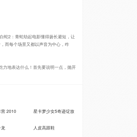
白蛇2：青蛇劫起电影懂得扬长避短，让
计，而每个场景又都以声音为中心，咋
吃力地表达什么！首先要说明一点，抛开
营 2010
星卡梦少女5奇迹绽放
子龙
人皮高跟鞋