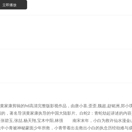
立即播放
家康剪辑的hd高清完整版影视作品，由唐小喜,歪歪,魏超,赵铭洲,郑小璞,马
饰演的，著名导演黄家康执导的中国大陆影片。白蛇2：青蛇劫起讲述的内容是
,关帅,张碧玉,张喆,杨天翔,宝木中阳,林强 南宋末年，小白为救许仙水
机中小青被神秘蒙面少年所救，小青带着出去救出小白的执念历经劫难与