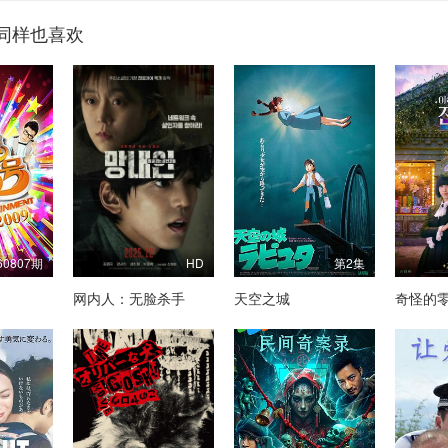
同样也喜欢
60807期
HD
第2集
网内人：无脸杀手
天空之城
奇怪的零