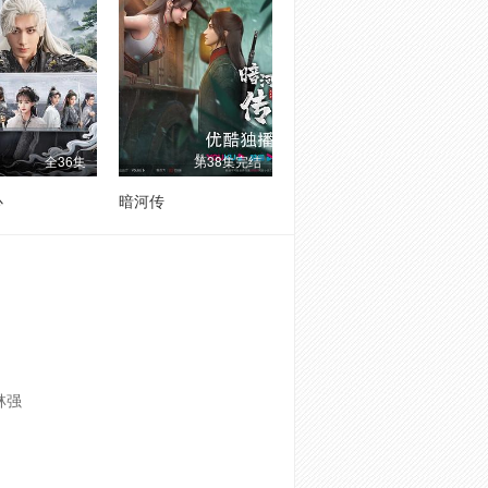
全36集
第38集完结
心
暗河传
林强