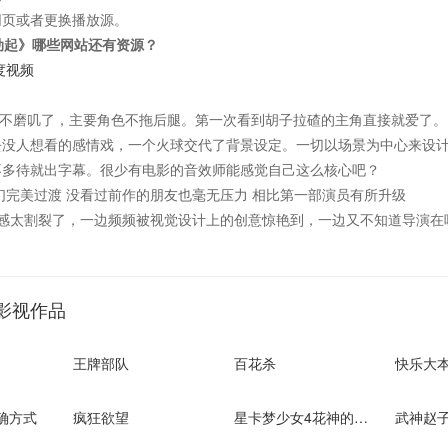
网页或者更换播放源。
劫起》哪些网站还有资源？
度视频
不磨叽了，主要角色不拖后腿。第一次看到胡子拉碴的主角直接就爱了。
去没人想看的感情戏，一个火球交代了背景设定。一切以场景为中心来设
不多待就出字幕。很少有电影的音效师能感觉自己这么核心吧？
们完美过渡 没看过前作的朋友也毫无压力 相比第一部演员有所升级
观感太割裂了，一边频频被视觉设计上的创意惊艳到，一边又不知道导演在
影视作品
王牌部队
百花杀
快乐大本
确方式
疯狂欲望
星卡梦少女4花神的试炼
武神赵