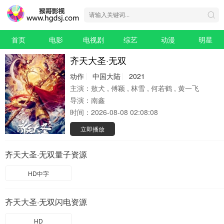
首页
电影
电视剧
综艺
动漫
明星
齐天大圣·无双
动作
中国大陆
2021
主演：
敖犬 , 傅颖 , 林雪 , 何若鹤 , 黄一飞
导演：
南鑫
时间：
2026-08-08 02:08:08
立即播放
齐天大圣·无双量子资源
HD中字
齐天大圣·无双闪电资源
HD