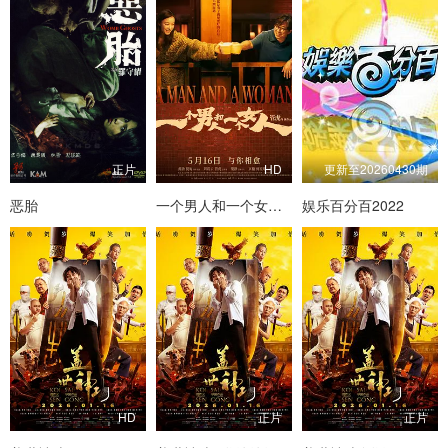
正片
HD
更新至20260430期
恶胎
一个男人和一个女人2024
娱乐百分百2022
HD
正片
正片