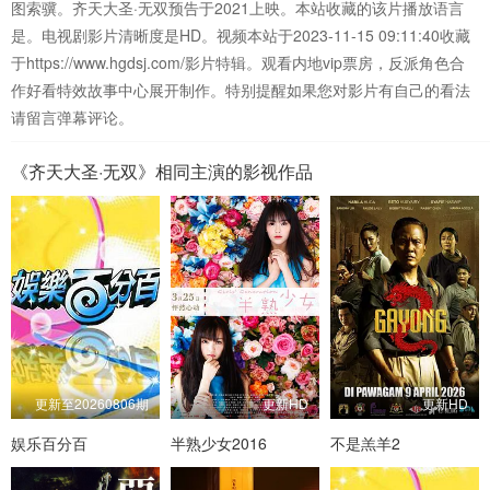
图索骥。齐天大圣·无双预告于2021上映。本站收藏的该片播放语言
是。电视剧影片清晰度是HD。视频本站于2023-11-15 09:11:40收藏
于https://www.hgdsj.com/影片特辑。观看内地vip票房，反派角色合
作好看特效故事中心展开制作。特别提醒如果您对影片有自己的看法
请留言弹幕评论。
《齐天大圣·无双》相同主演的影视作品
更新至20260806期
更新HD
更新HD
娱乐百分百
半熟少女2016
不是羔羊2