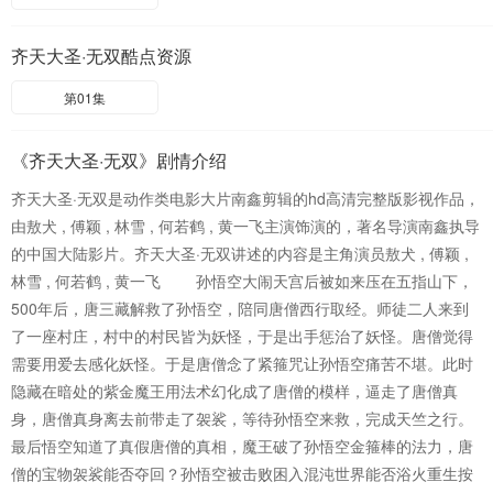
齐天大圣·无双酷点资源
第01集
《齐天大圣·无双》剧情介绍
齐天大圣·无双是动作类电影大片南鑫剪辑的hd高清完整版影视作品，
由敖犬 , 傅颖 , 林雪 , 何若鹤 , 黄一飞主演饰演的，著名导演南鑫执导
的中国大陆影片。齐天大圣·无双讲述的内容是主角演员敖犬 , 傅颖 ,
林雪 , 何若鹤 , 黄一飞 孙悟空大闹天宫后被如来压在五指山下，
500年后，唐三藏解救了孙悟空，陪同唐僧西行取经。师徒二人来到
了一座村庄，村中的村民皆为妖怪，于是出手惩治了妖怪。唐僧觉得
需要用爱去感化妖怪。于是唐僧念了紧箍咒让孙悟空痛苦不堪。此时
隐藏在暗处的紫金魔王用法术幻化成了唐僧的模样，逼走了唐僧真
身，唐僧真身离去前带走了袈裟，等待孙悟空来救，完成天竺之行。
最后悟空知道了真假唐僧的真相，魔王破了孙悟空金箍棒的法力，唐
僧的宝物袈裟能否夺回？孙悟空被击败困入混沌世界能否浴火重生按