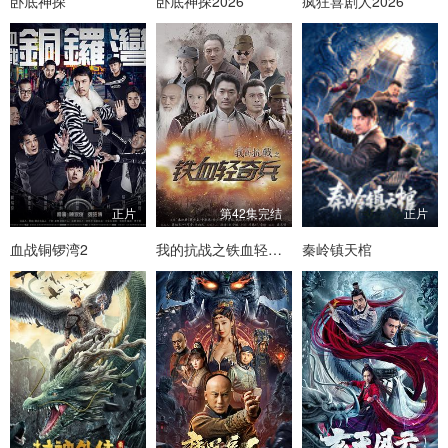
卧底神探
卧底神探2026
疯狂喜剧人2026
正片
第42集完结
正片
血战铜锣湾2
我的抗战之铁血轻奇兵
秦岭镇天棺