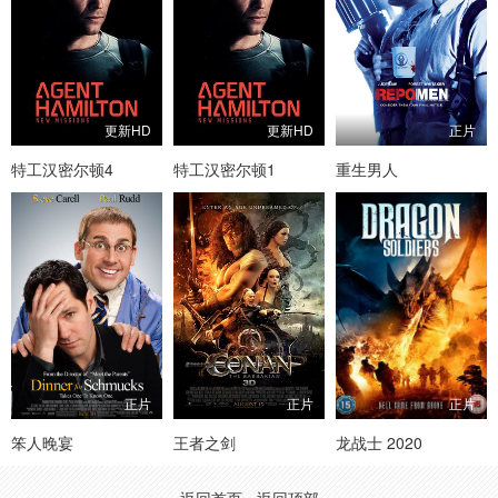
更新HD
更新HD
正片
特工汉密尔顿4
特工汉密尔顿1
重生男人
正片
正片
正片
笨人晚宴
王者之剑
龙战士 2020
返回首页
返回顶部