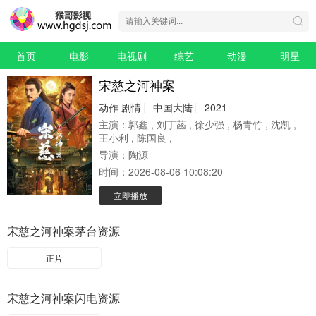
首页
电影
电视剧
综艺
动漫
明星
宋慈之河神案
动作
剧情
中国大陆
2021
主演：
郭鑫 , 刘丁菡 , 徐少强 , 杨青竹 , 沈凯 ,
王小利 , 陈国良 ,
导演：
陶源
时间：
2026-08-06 10:08:20
立即播放
宋慈之河神案茅台资源
正片
宋慈之河神案闪电资源