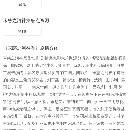
蓝光
宋慈之河神案酷点资源
第1集
《宋慈之河神案》剧情介绍
宋慈之河神案是动作,剧情类电影大片陶源剪辑的hd高清完整版影视作
品，由郭鑫 , 刘丁菡 , 徐少强 , 杨青竹 , 沈凯 , 王小利 , 陈国良 , 张军
主演饰演的，著名导演陶源执导的中国大陆影片。宋慈之河神案讲述
的内容是主角演员郭鑫 , 刘丁菡 , 徐少强 , 杨青竹 , 沈凯 , 王小利 , 陈
国良 , 张军 南宋年间，通古县前任县令为了一己私利，利用“河
神”为幌子暗中掳掠儿童，百姓惶惶不安，在其蛊惑下纷纷相信用孩童
祭祀“河神”可以平息灾祸。宋慈受命来到通古，向百姓一再申明祭祀
河神纯属无稽之谈，并保证一定会查出事情真相，他的到来使得老县
令感觉到了威胁。在老县令的授意下，其党羽对宋慈阳奉阴违，并暗
中施以压迫，企图神不知鬼不觉的将宋慈了结。在一波接一波的危险