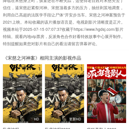
降临在宋慈身上时，孩童还在不断失踪，这使得老百姓对宋慈失去了
信任，逼宋慈赶紧祭河神。宋慈顶着多方的压力，抽丝剥茧地调查，
利用自己高超的法医学手段让尸体“开安步当车。宋慈之河神案预告于
2021上映。本站收藏的该片播放语言是。电视剧影片清晰度是正片。
视频本站于2025-07-15 07:07:37收藏于https://www.hgdsj.com/影片
特辑。观看内地vip票房，反派角色合作好看特效故事中心展开制作。
特别提醒如果您对影片有自己的看法请留言弹幕评论。
《宋慈之河神案》相同主演的影视作品
HD
更新HD
HD