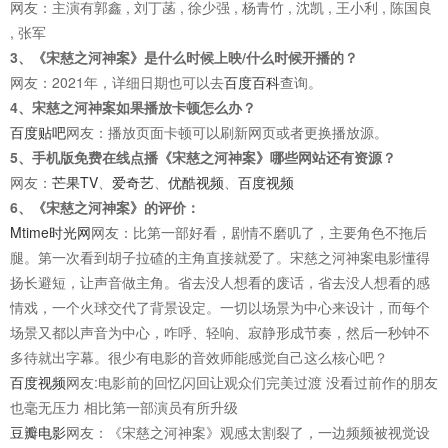
网友：主演有郭鑫 , 刘丁菡 , 徐少强 , 杨青竹 , 沈凯 , 王小利 , 陈国良
, 张军
3、《宋慈之河神案》是什么时候上映/什么时候开播的？
网友：2021年，详细日期也可以去
百度百科
查询。
4、宋慈之河神案如果播放卡顿怎么办？
百度贴吧
网友：播放页面卡顿可以刷新网页或者更换播放源。
5、手机版免费在线点播《宋慈之河神案》哪些网站还有资源？
网友：
芒果TV
、
爱奇艺
、
优酷视频
、
百度视频
6、《宋慈之河神案》的评价：
Mtime时光网
网友：比第一部好看，剧情不磨叽了，主要角色不拖后
腿。第一次看到胡子拉碴的主角直接就爱了。宋慈之河神案电影懂得
扬长避短，让声音做主角。省去没人想看的废话，省去没人想看的感
情戏，一个火球交代了背景设定。一切以场景为中心来设计，而每个
场景又都以声音为中心，咋呼、轻响、寂静形成节奏，然后一秒钟不
多待就出字幕。很少有电影的音效师能感觉自己这么核心吧？
百度视频
网友:电影前的回忆闪回让观众们完美过渡 没看过前作的朋友
也毫无压力 相比第一部演员有所升级
豆瓣电影
网友：《宋慈之河神案》观感太割裂了，一边频频被视觉设