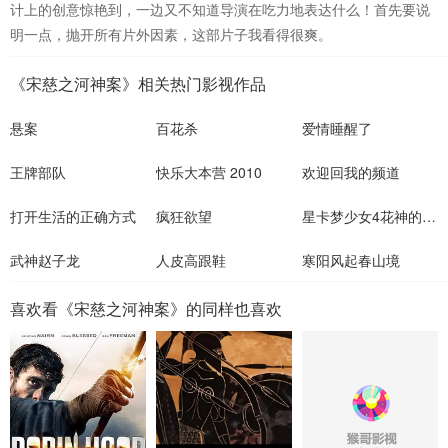
计上的创意惊艳到，一边又不知道导演在吃力地表达什么！首先要说
明一点，抛开所有片外因素，这部片子我看得很爽。
《宋慈之河神案》相关热门影视作品
悬案
百花杀
爱情睡醒了
王牌部队
快乐大本营 2010
欢迎回我的频道
打开生活的正确方式
疯狂欲望
星卡梦少女4花神的试炼
武神赵子龙
人皮高跟鞋
寒阳风起春山境
喜欢看《宋慈之河神案》的同样也喜欢