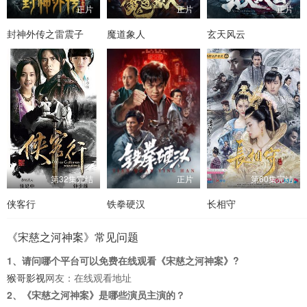
正片
正片
正片
封神外传之雷震子
魔道象人
玄天风云
第32集完结
正片
第60集完结
侠客行
铁拳硬汉
长相守
《宋慈之河神案》常见问题
1、请问哪个平台可以免费在线观看《宋慈之河神案》?
猴哥影视
网友：在线观看地址
2、《宋慈之河神案》是哪些演员主演的？