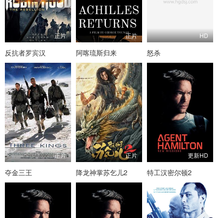
正片
正片
HD
反抗者罗宾汉
阿喀琉斯归来
怒杀
正片
正片
更新HD
夺金三王
降龙神掌苏乞儿2
特工汉密尔顿2