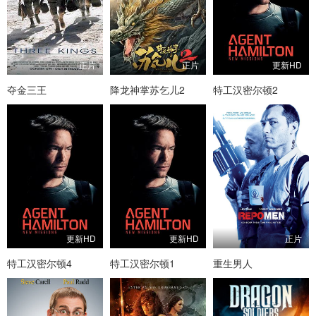
正片
正片
更新HD
夺金三王
降龙神掌苏乞儿2
特工汉密尔顿2
更新HD
更新HD
正片
特工汉密尔顿4
特工汉密尔顿1
重生男人