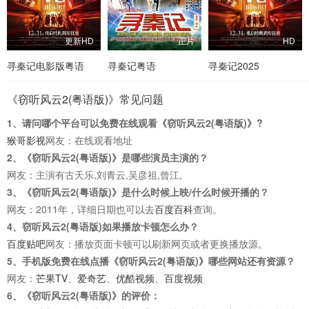
更新HD
正片
HD
寻秦记电影版粤语
寻秦记粤语
寻秦记2025
《窃听风云2(粤语版)》常见问题
1、请问哪个平台可以免费在线观看《窃听风云2(粤语版)》?
猴哥影视
网友：在线观看地址
2、《窃听风云2(粤语版)》是哪些演员主演的？
网友：主演有古天乐,刘青云,吴彦祖,曾江,
3、《窃听风云2(粤语版)》是什么时候上映/什么时候开播的？
网友：2011年，详细日期也可以去
百度百科
查询。
4、窃听风云2(粤语版)如果播放卡顿怎么办？
百度贴吧
网友：播放页面卡顿可以刷新网页或者更换播放源。
5、手机版免费在线点播《窃听风云2(粤语版)》哪些网站还有资源？
网友：
芒果TV
、
爱奇艺
、
优酷视频
、
百度视频
6、《窃听风云2(粤语版)》的评价：