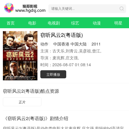
首页
电影
电视剧
综艺
动漫
明星
窃听风云2(粤语版)
动作
中国香港
中国大陆
2011
主演：
古天乐,刘青云,吴彦祖,曾江,
导演：
麦兆辉,庄文强,
时间：
2026-08-07 01:08:14
立即播放
窃听风云2(粤语版)酷点资源
正片
《窃听风云2(粤语版)》剧情介绍
窃听风云2(粤语版)是动作类电影大片麦兆辉,庄文强,剪辑的hd高清完