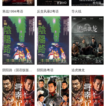
正片
更新HD
抢先版
寒战1994粤语
反贪风暴2粤语
导火线
正片
正片
正片
阴阳路（国语版版版）
阴阳路粤语
追虎擒龙