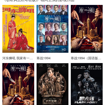
正片
HD
正片
河东狮吼 我家有一隻河東獅
寒战1994
寒战1994（国语版版版）