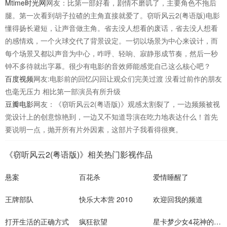
Mtime时光网
网友：比第一部好看，剧情不磨叽了，主要角色不拖后
腿。第一次看到胡子拉碴的主角直接就爱了。窃听风云2(粤语版)电影
懂得扬长避短，让声音做主角。省去没人想看的废话，省去没人想看
的感情戏，一个火球交代了背景设定。一切以场景为中心来设计，而
每个场景又都以声音为中心，咋呼、轻响、寂静形成节奏，然后一秒
钟不多待就出字幕。很少有电影的音效师能感觉自己这么核心吧？
百度视频
网友:电影前的回忆闪回让观众们完美过渡 没看过前作的朋友
也毫无压力 相比第一部演员有所升级
豆瓣电影
网友：《窃听风云2(粤语版)》观感太割裂了，一边频频被视
觉设计上的创意惊艳到，一边又不知道导演在吃力地表达什么！首先
要说明一点，抛开所有片外因素，这部片子我看得很爽。
《窃听风云2(粤语版)》相关热门影视作品
悬案
百花杀
爱情睡醒了
王牌部队
快乐大本营 2010
欢迎回我的频道
打开生活的正确方式
疯狂欲望
星卡梦少女4花神的试炼