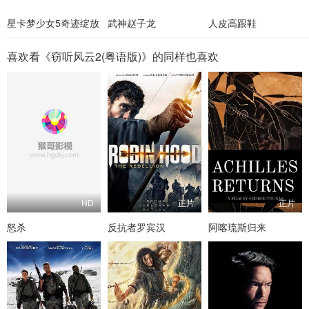
星卡梦少女5奇迹绽放
武神赵子龙
人皮高跟鞋
喜欢看《窃听风云2(粤语版)》的同样也喜欢
HD
正片
正片
怒杀
反抗者罗宾汉
阿喀琉斯归来