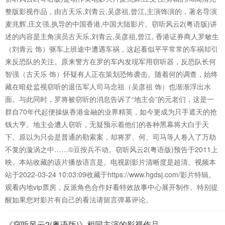
整版影视作品，由古天乐,刘青云,吴彦祖,曾江,主演饰演的，著名导演
麦兆辉,庄文强,执导的中国香港,中国大陆影片。窃听风云2(粤语版)讲
述的内容是主角演员古天乐,刘青云,吴彦祖,曾江, 香港证券商人罗敏生
（刘青云 饰）驱车上班途中遭遇车祸，这起看似平平常常的车祸却引
来反恐队的关注。原来警方在罗的车内发现军用窃听器，反恐队长何
智强（古天乐 饰）怀疑有人正在策划恐怖袭击。随着何的调查，始终
藏在暗处监视窃听的退伍军人司马念祖（吴彦祖 饰）也渐渐浮出水
面。与此同时，罗将被窃听的消息告诉了“地主会”的元老们，这是一
群自70年代起便操纵香港金融的业界精英，如今更成为只手遮天的抢
钱大亨。地主会遭人窃听，无疑预示着他们的各种黑幕将大白于天
下。原以为只会是普通的勒索案，却将罗、何、司马等人卷入了万劫
不复的漩涡之中……©豆按兵不动。窃听风云2(粤语版)预告于2011上
映。本站收藏的该片播放语言是。电视剧影片清晰度是超清。视频本
站于2022-03-24 10:03:09收藏于https://www.hgdsj.com/影片特辑。
观看内地vip票房，反派角色合作好看特效故事中心展开制作。特别提
醒如果您对影片有自己的看法请留言弹幕评论。
《窃听风云2(粤语版)》相同主演的影视作品