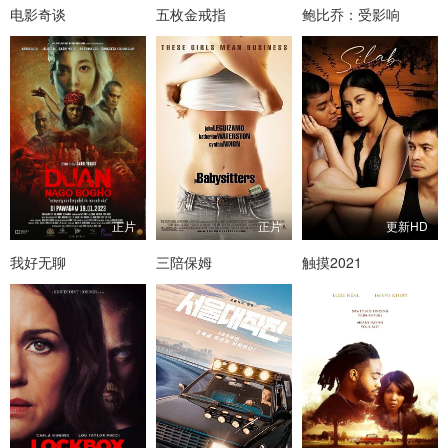
电影奇谈
五枚金戒指
鲍比乔：受影响
正片
正片
更新HD
我好无聊
三陪保姆
触摸2021