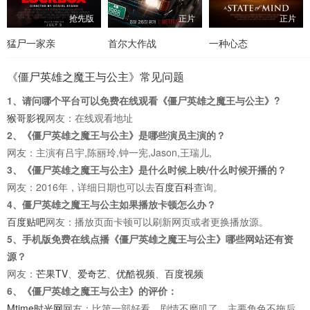
抢先版
正片
正片
猛尸一家亲
首尔大作战
一种心态
《僵尸英雄之魔王与公主》常见问题
1、请问哪个平台可以免费在线观看《僵尸英雄之魔王与公主》?
猴哥影视
网友：在线观看地址
2、《僵尸英雄之魔王与公主》是哪些演员主演的？
网友：主演有吕宇,陈丽玲,钟一宪,Jason,王瑞儿,
3、《僵尸英雄之魔王与公主》是什么时候上映/什么时候开播的？
网友：2016年，详细日期也可以去
百度百科
查询。
4、僵尸英雄之魔王与公主如果播放卡顿怎么办？
百度贴吧
网友：播放页面卡顿可以刷新网页或者更换播放源。
5、手机版免费在线点播《僵尸英雄之魔王与公主》哪些网站还有资
源？
网友：
芒果TV
、
爱奇艺
、
优酷视频
、
百度视频
6、《僵尸英雄之魔王与公主》的评价：
Mtime时光网
网友：比第一部好看，剧情不磨叽了，主要角色不拖后