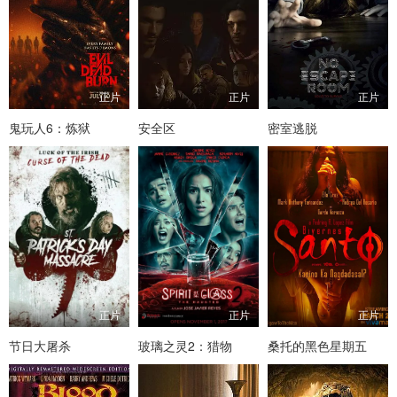
正片
正片
正片
鬼玩人6：炼狱
安全区
密室逃脱
正片
正片
正片
节日大屠杀
玻璃之灵2：猎物
桑托的黑色星期五