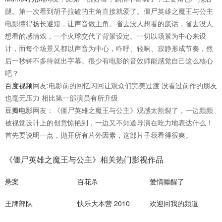
腿。第一次看到胡子拉碴的主角直接就爱了。僵尸英雄之魔王与公主
电影懂得扬长避短，让声音做主角。省去没人想看的废话，省去没人
想看的感情戏，一个火球交代了背景设定。一切以场景为中心来设
计，而每个场景又都以声音为中心，咋呼、轻响、寂静形成节奏，然
后一秒钟不多待就出字幕。很少有电影的音效师能感觉自己这么核心
吧？
百度视频
网友:电影前的回忆闪回让观众们完美过渡 没看过前作的朋友
也毫无压力 相比第一部演员有所升级
豆瓣电影
网友：《僵尸英雄之魔王与公主》观感太割裂了，一边频频
被视觉设计上的创意惊艳到，一边又不知道导演在吃力地表达什么！
首先要说明一点，抛开所有片外因素，这部片子我看得很爽。
《僵尸英雄之魔王与公主》相关热门影视作品
悬案
百花杀
爱情睡醒了
王牌部队
快乐大本营 2010
欢迎回我的频道