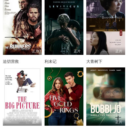
正片
正片
正片
迫切营救
利未记
大青树下
正片
正片
正片