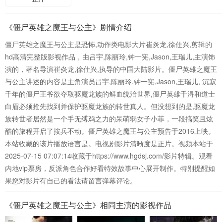
《僵尸英雄之魔王与公主》剧情介绍
僵尸英雄之魔王与公主是恐怖,动作类电影大片崔炎龙,徐仕兴,剪辑的
hd高清完整版影视作品，由吕宇,陈丽玲,钟一宪,Jason,王瑞儿,主演饰
演的，著名导演崔炎龙,徐仕兴,执导的中国大陆影片。僵尸英雄之魔王
与公主讲述的内容是主角演员吕宇,陈丽玲,钟一宪,Jason,王瑞儿, 沉寂
千年的僵尸王爷欲夺取驱魔龙族的鲜血统治世界,僵尸英雄千浔和道士
白眉必须抢先找到并保护驱魔龙族的转世真人。但没想到的是,驱魔龙
族转世者居然是一个手无缚鸡之力的呆萌弱女子小菲，一段搞笑且炫
酷的旅程开启了按兵不动。僵尸英雄之魔王与公主预告于2016上映。
本站收藏的该片播放语言是。电视剧影片清晰度是正片。视频本站于
2025-07-15 07:07:14收藏于https://www.hgdsj.com/影片特辑。观看
内地vip票房，反派角色合作好看特效故事中心展开制作。特别提醒如
果您对影片有自己的看法请留言弹幕评论。
《僵尸英雄之魔王与公主》相同主演的影视作品