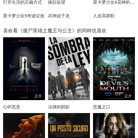
打开生活的正确方式
疯狂欲望
星卡梦少女4花神的试炼
星卡梦少女5奇迹绽放
武神赵子龙
人皮高跟鞋
喜欢看《僵尸英雄之魔王与公主》的同样也喜欢
正片
正片
正片
心怀恶意
法律的阴影
恶魔之口