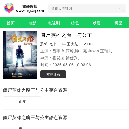
首页
电影
电视剧
综艺
动漫
明星
僵尸英雄之魔王与公主
恐怖
动作
中国大陆
2016
主演：
吕宇,陈丽玲,钟一宪,Jason,王瑞儿,
导演：
崔炎龙,徐仕兴,
时间：
2026-08-06 10:08:06
立即播放
僵尸英雄之魔王与公主茅台资源
正片
僵尸英雄之魔王与公主酷点资源
正片