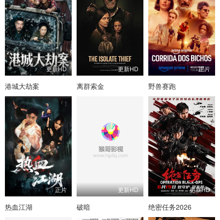
更新HD
更新HD
正片
港城大劫案
离群索金
野兽赛跑
正片
更新HD
更新HD
热血江湖
破暗
绝密任务2026