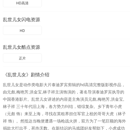
HD高清
乱世儿女闪电资源
HD
乱世儿女酷点资源
正片
《乱世儿女》剧情介绍
乱世儿女是动作类电影大片泰迪罗宾剪辑的hd高清完整版影视作品，
由元彪,梅艳芳,洪金宝,林子祥主演饰演的，著名导演泰迪罗宾执导的
中国香港影片。乱世儿女讲述的内容是主角演员元彪,梅艳芳,洪金宝,
林子祥 三十年代旧上海，各方势力纠结，错综复杂。乡下青年小虎
（元彪 饰）来至上海，寻找在英租界担任军官上校的哥哥大虎（林子
祥 饰）。然抵达当晚便遭遇一场枪战火拼，双方为了一笔巨额的海外
捐款大打出手，死伤无数。在新结识的马戏团好友帮助下，小虎成功