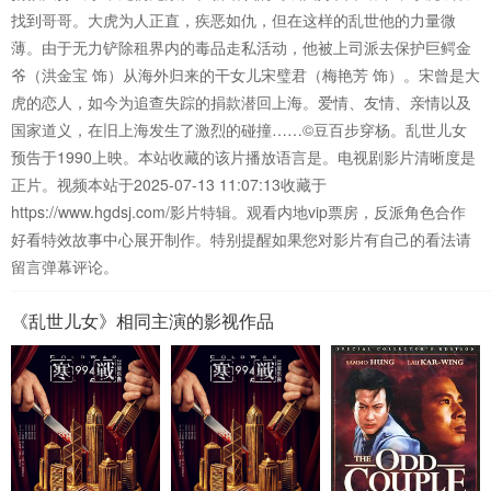
找到哥哥。大虎为人正直，疾恶如仇，但在这样的乱世他的力量微
薄。由于无力铲除租界内的毒品走私活动，他被上司派去保护巨鳄金
爷（洪金宝 饰）从海外归来的干女儿宋璧君（梅艳芳 饰）。宋曾是大
虎的恋人，如今为追查失踪的捐款潜回上海。爱情、友情、亲情以及
国家道义，在旧上海发生了激烈的碰撞……©豆百步穿杨。乱世儿女
预告于1990上映。本站收藏的该片播放语言是。电视剧影片清晰度是
正片。视频本站于2025-07-13 11:07:13收藏于
https://www.hgdsj.com/影片特辑。观看内地vip票房，反派角色合作
好看特效故事中心展开制作。特别提醒如果您对影片有自己的看法请
留言弹幕评论。
《乱世儿女》相同主演的影视作品