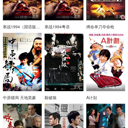
正片
正片
正片
寒战1994（国语版版版）
寒战1994粤语
搏命单刀夺命枪
第50集完结
正片
第36集完结
中原镖局 天地英豪
殺破狼
A计划