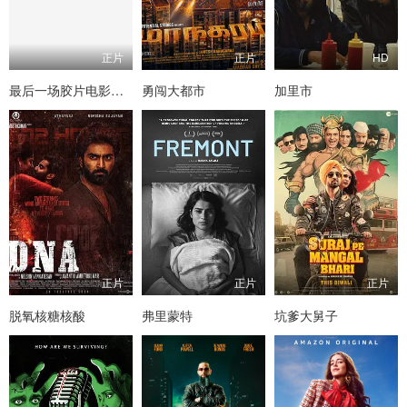
正片
正片
HD
最后一场胶片电影放映
勇闯大都市
加里市
正片
正片
正片
脱氧核糖核酸
弗里蒙特
坑爹大舅子