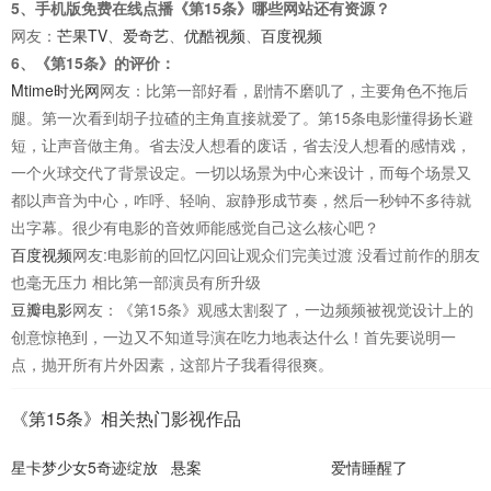
5、手机版免费在线点播《第15条》哪些网站还有资源？
网友：
芒果TV
、
爱奇艺
、
优酷视频
、
百度视频
6、《第15条》的评价：
Mtime时光网
网友：比第一部好看，剧情不磨叽了，主要角色不拖后
腿。第一次看到胡子拉碴的主角直接就爱了。第15条电影懂得扬长避
短，让声音做主角。省去没人想看的废话，省去没人想看的感情戏，
一个火球交代了背景设定。一切以场景为中心来设计，而每个场景又
都以声音为中心，咋呼、轻响、寂静形成节奏，然后一秒钟不多待就
出字幕。很少有电影的音效师能感觉自己这么核心吧？
百度视频
网友:电影前的回忆闪回让观众们完美过渡 没看过前作的朋友
也毫无压力 相比第一部演员有所升级
豆瓣电影
网友：《第15条》观感太割裂了，一边频频被视觉设计上的
创意惊艳到，一边又不知道导演在吃力地表达什么！首先要说明一
点，抛开所有片外因素，这部片子我看得很爽。
《第15条》相关热门影视作品
星卡梦少女5奇迹绽放
悬案
爱情睡醒了