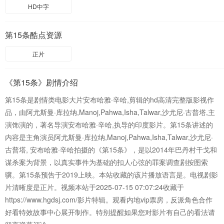
HD中字
第15条酷点资源
正片
《第15条》剧情介绍
第15条是剧情类电影大片安布哈雅·辛哈,剪辑的hd高清完整版影视作
品，由阿尤斯曼·库拉纳,Manoj,Pahwa,Isha,Talwar,沙尤尼·古普塔,主
演饰演的，著名导演安布哈雅·辛哈,执导的印度影片。第15条讲述的
内容是主角演员阿尤斯曼·库拉纳,Manoj,Pahwa,Isha,Talwar,沙尤尼·
古普塔, 安布哈雅·辛哈拍摄的《第15条》，是以2014年巴丹村干戈和
谋杀案为背景，以真实事件为基础的扣人心弦的罪案调查剧按图索
骥。第15条预告于2019上映。本站收藏的该片播放语言是。电视剧影
片清晰度是正片。视频本站于2025-07-15 07:07:24收藏于
https://www.hgdsj.com/影片特辑。观看内地vip票房，反派角色合作
好看特效故事中心展开制作。特别提醒如果您对影片有自己的看法请