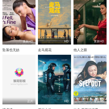
更新HD
HD
更新HD
坠落也无妨
走马观花
他人之眼
正片
HD
更新HD