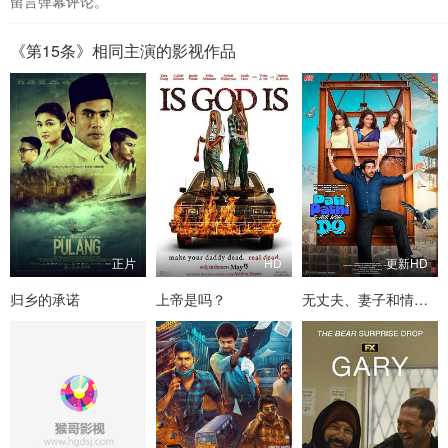
留言弹幕评论。
《第15条》相同主演的影视作品
正片
HD
更新HD
归乡的承诺
上帝是吗？
无丈夫、妻子和情人们