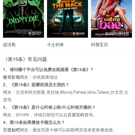
更新HD
更新HD
第20260410期
还没死
斗士归来
叫我宝贝
《第15条》常见问题
1、请问哪个平台可以免费在线观看《第15条》?
猴哥影视
网友：在线观看地址
2、《第15条》是哪些演员主演的？
网友：主演有阿尤斯曼·库拉纳,Manoj,Pahwa,Isha,Talwar,沙尤尼·古
普塔,
3、《第15条》是什么时候上映/什么时候开播的？
网友：2019年，详细日期也可以去
百度百科
查询。
4、第15条如果播放卡顿怎么办？
百度贴吧
网友：播放页面卡顿可以刷新网页或者更换播放源。