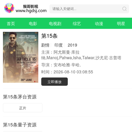
首页
电影
电视剧
综艺
动漫
明星
第15条
剧情
印度
2019
主演：
阿尤斯曼·库拉
纳,Manoj,Pahwa,Isha,Talwar,沙尤尼·古普塔
导演：
安布哈雅·辛哈,
时间：
2026-08-10 03:08:55
立即播放
第15条茅台资源
正片
第15条量子资源