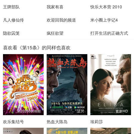
王牌部队
我家有喜
快乐大本营 2010
凡人修仙传
欢迎回我的频道
米小圈上学记4
隐欲囚笼
疯狂欲望
打开生活的正确方式
喜欢看《第15条》的同样也喜欢
第20260808期
正片
更新HD
欢乐集结号
热血大陈岛
埃莉莎