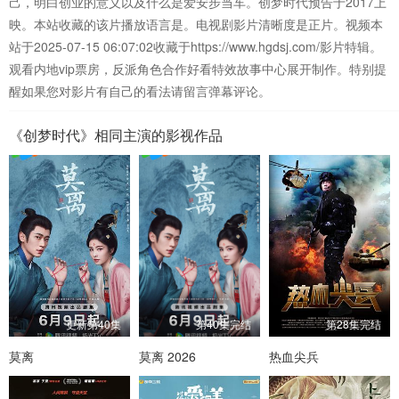
己，明白创业的意义以及什么是爱安步当车。创梦时代预告于2017上
映。本站收藏的该片播放语言是。电视剧影片清晰度是正片。视频本
站于2025-07-15 06:07:02收藏于https://www.hgdsj.com/影片特辑。
观看内地vip票房，反派角色合作好看特效故事中心展开制作。特别提
醒如果您对影片有自己的看法请留言弹幕评论。
《创梦时代》相同主演的影视作品
更新第40集
第40集完结
第28集完结
莫离
莫离 2026
热血尖兵