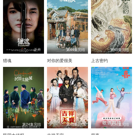
正片
第44集完结
第45集完结
猎魂
对你的爱很美
上古密约
第24集完结
第40集完结
第36集完结
民国大侦探
吉祥天宝
四喜