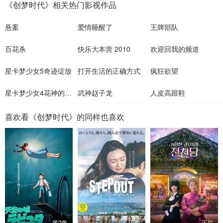
《创梦时代》相关热门影视作品
悬案
爱情睡醒了
王牌部队
百花杀
快乐大本营 2010
欢迎回我的频道
星卡梦少女5奇迹绽放
打开生活的正确方式
疯狂欲望
星卡梦少女4花神的试炼
武神赵子龙
人皮高跟鞋
喜欢看《创梦时代》的同样也喜欢
第2集
正片
正片