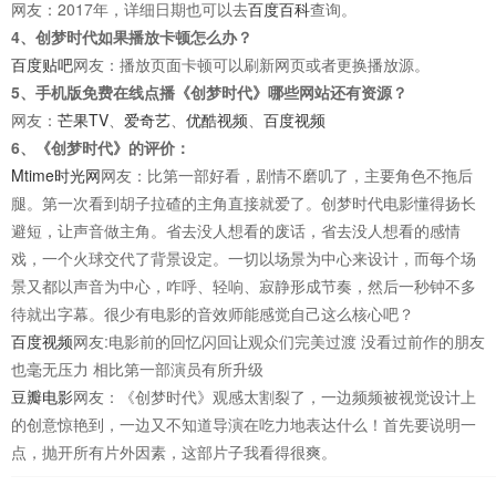
网友：2017年，详细日期也可以去
百度百科
查询。
4、创梦时代如果播放卡顿怎么办？
百度贴吧
网友：播放页面卡顿可以刷新网页或者更换播放源。
5、手机版免费在线点播《创梦时代》哪些网站还有资源？
网友：
芒果TV
、
爱奇艺
、
优酷视频
、
百度视频
6、《创梦时代》的评价：
Mtime时光网
网友：比第一部好看，剧情不磨叽了，主要角色不拖后
腿。第一次看到胡子拉碴的主角直接就爱了。创梦时代电影懂得扬长
避短，让声音做主角。省去没人想看的废话，省去没人想看的感情
戏，一个火球交代了背景设定。一切以场景为中心来设计，而每个场
景又都以声音为中心，咋呼、轻响、寂静形成节奏，然后一秒钟不多
待就出字幕。很少有电影的音效师能感觉自己这么核心吧？
百度视频
网友:电影前的回忆闪回让观众们完美过渡 没看过前作的朋友
也毫无压力 相比第一部演员有所升级
豆瓣电影
网友：《创梦时代》观感太割裂了，一边频频被视觉设计上
的创意惊艳到，一边又不知道导演在吃力地表达什么！首先要说明一
点，抛开所有片外因素，这部片子我看得很爽。