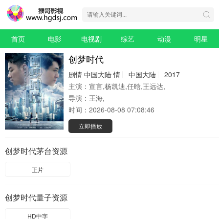
首页
电影
电视剧
综艺
动漫
明星
创梦时代
剧情
中国大陆
情
中国大陆
2017
主演：
宣言,杨凯迪,任晗,王远达,
导演：
王海,
时间：
2026-08-08 07:08:46
立即播放
创梦时代茅台资源
正片
创梦时代量子资源
HD中字