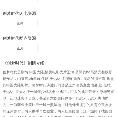
创梦时代闪电资源
蓝光
创梦时代酷点资源
正片
《创梦时代》剧情介绍
创梦时代是剧情,中国大陆,情类电影大片王海,剪辑的hd高清完整版影
视作品，由宣言,杨凯迪,任晗,王远达,主演饰演的，著名导演王海,执导
的中国大陆影片。创梦时代讲述的内容是主角演员宣言,杨凯迪,任晗,
王远达, IT天才汪一城年少成名创业成功，巨大的成功带来的浮华笼罩
他，让他迷失了自我，甚至有意伤害陪伴多年的恋人，恋人离他而
去。一项商业决策让汪一城一败涂地，对他伸出援手的只有亦敌亦友
的兄弟鲁哲，两人携手再次创业，两人历经险阻，汪一城终于找回自