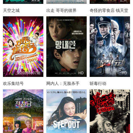
天空之城
出走 哥哥的彼界
奇怪的零食店 钱天堂
第20260807期
HD
HD
欢乐集结号
网内人：无脸杀手
斩毒行动