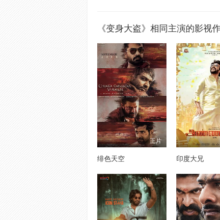
《变身大盗》相同主演的影视
正片
绯色天空
印度大兄