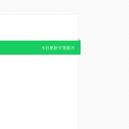
今日更新“0”部影片