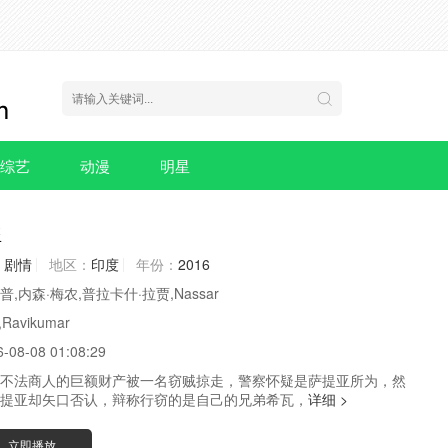
综艺
动漫
明星
盗
剧情
地区：
印度
年份：
2016
普,内森·梅农,普拉卡什·拉贾,Nassar
,Ravikumar
6-08-08 01:08:29
不法商人的巨额财产被一名窃贼掠走，警察怀疑是萨提亚所为，然
提亚却矢口否认，辩称行窃的是自己的兄弟希瓦，
详细 >
立即播放