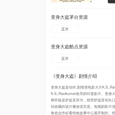
变身大盗茅台资源
正片
变身大盗酷点资源
正片
《变身大盗》剧情介绍
变身大盗是动作,剧情类电影大片K.S.,Ra
K.S.,Ravikumar执导的印度影片
察怀疑是萨提亚所为，然而萨提亚却矢口
站收藏的该片播放语言是。电视剧影片清晰度是正片
角色合作好看特效故事中心展开制作。