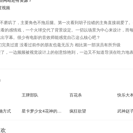
度视频
不磨叽了，主要角色不拖后腿。第一次看到胡子拉碴的主角直接就爱了。
想看的感情戏，一个火球交代了背景设定。一切以场景为中心来设计，而
就出字幕。很少有电影的音效师能感觉自己这么核心吧？
们完美过渡 没看过前作的朋友也毫无压力 相比第一部演员有所升级
裂了，一边频频被视觉设计上的创意惊艳到，一边又不知道导演在吃力地
品
王牌部队
百花杀
快乐大本
确方式
星卡梦少女4花神的试炼
疯狂欲望
武神赵
喜欢